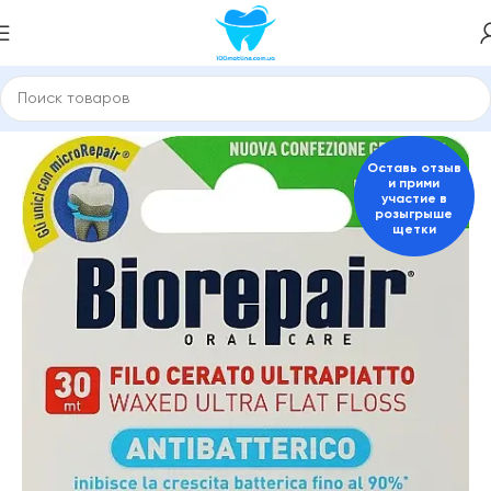
бные пасты и средства для гигиены полости рта
BioRepair
Оставь отзыв
и прими
участие в
розыгрыше
щетки