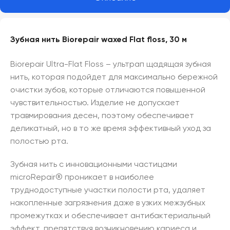
Зубная нить Biorepair waxed Flat floss, 30 м
Biorepair Ultra-Flat Floss – ультрап щадящая зубная
нить, которая подойдет для максимально бережной
очистки зубов, которые отличаются повышенной
чувствительностью. Изделие не допускает
травмирования десен, поэтому обеспечивает
деликатный, но в то же время эффективный уход за
полостью рта.
Зубная нить с инновационными частицами
microRepair® проникает в наиболее
труднодоступные участки полости рта, удаляет
накопленные загрязнения даже в узких межзубных
промежутках и обеспечивает антибактериальный
эффект, препятствуя возникновению кариеса и