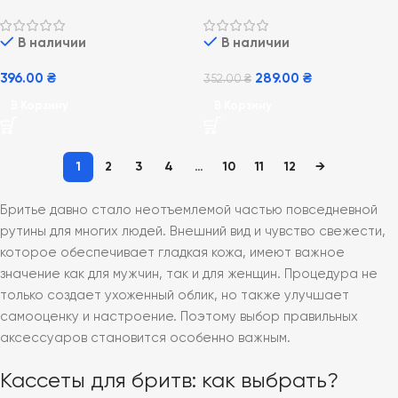
Sensitive (12 штук)
Ultrex Plus 5шт.
В наличии
В наличии
396.00
₴
289.00
₴
352.00
₴
В Корзину
В Корзину
1
2
3
4
…
10
11
12
→
Бритье давно стало неотъемлемой частью повседневной
рутины для многих людей. Внешний вид и чувство свежести,
которое обеспечивает гладкая кожа, имеют важное
значение как для мужчин, так и для женщин. Процедура не
только создает ухоженный облик, но также улучшает
самооценку и настроение. Поэтому выбор правильных
аксессуаров становится особенно важным.
Кассеты для бритв: как выбрать?