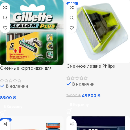
-33%
Сменное лезвие Philips
Сменные картриджи для
OneBlade QP210/50 1 шт
бритья мужские Gillette
Slalom Plus 6 шт
В наличии
В наличии
499.00
₴
749.00
₴
89.00
₴
В Корзину
В Корзину
-25%