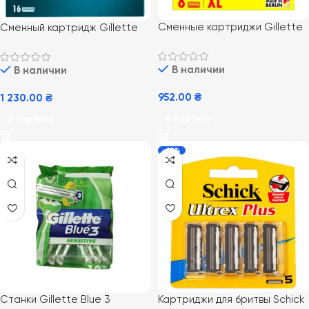
Сменные картриджи Gillette
Сменный картридж Gillette
Fusion 5 Proglide 8 шт
Mach3 16 шт Планшет New
В наличии
В наличии
952.00
₴
1 230.00
₴
В Корзину
В Корзину
-18%
Станки Gillette Blue 3
Картриджи для бритвы Schick