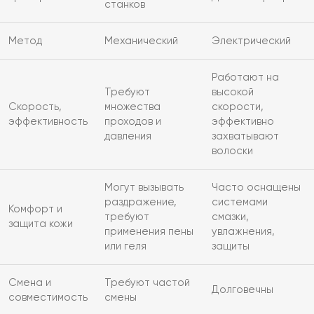
станков
Метод
Механический
Электрический
Работают на
Требуют
высокой
Скорость,
множества
скорости,
эффективность
проходов и
эффективно
давления
захватывают
волоски
Могут вызывать
Часто оснащены
раздражение,
системами
Комфорт и
требуют
смазки,
защита кожи
применения пены
увлажнения,
или геля
защиты
Смена и
Требуют частой
Долговечны
совместимость
смены