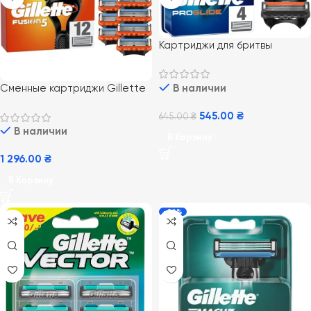
Картриджи для бритвы
Gillette Proglide 4 шт
В наличии
Сменные картриджи Gillette
Fusion 12 шт Планшет NEW
545.00
₴
645.00
₴
В наличии
В Корзину
1 296.00
₴
В Корзину
-26%