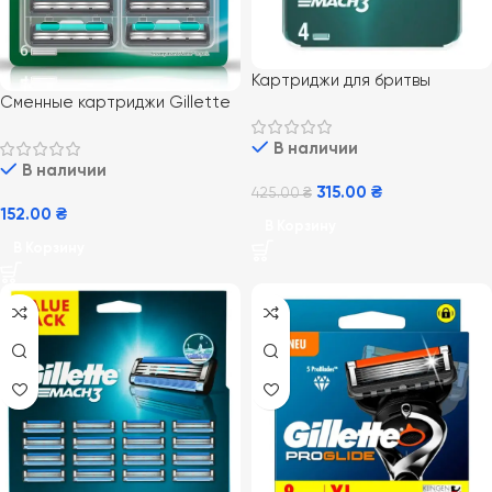
Картриджи для бритвы
Сменные картриджи Gillette
Gillette Mach 3 4 шт
Vector 6 шт
В наличии
В наличии
315.00
₴
425.00
₴
152.00
₴
В Корзину
В Корзину