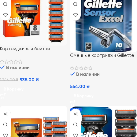
Картриджи для бритвы
Gillette Fusion5 8 шт
Сменные картриджи Gillette
Sensor Excel 10 шт
В наличии
В наличии
935.00
₴
1 246.00
₴
554.00
₴
В Корзину
В Корзину
-16%