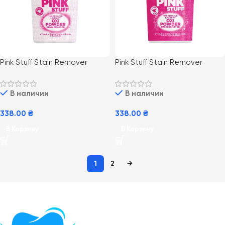
Pink Stuff Stain Remover
Pink Stuff Stain Remover
Powder for Whites 1kg (6) охі
Powder for Colors 1kg (6) охі
пятновыводитель для белых
пятновыводитель для цветных
В наличии
В наличии
вещей
вещей
338.00
₴
338.00
₴
В Корзину
В Корзину
1
2
→