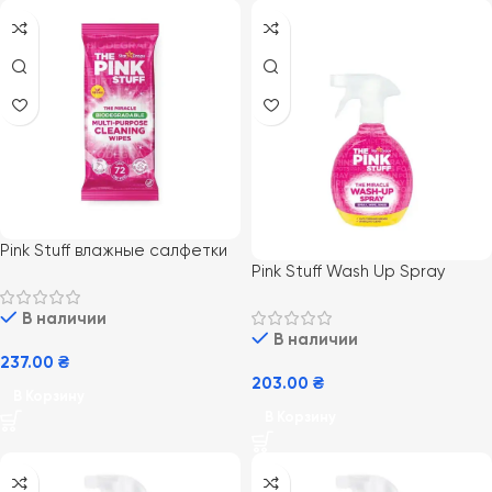
Pink Stuff влажные салфетки
Pink Stuff Wash Up Spray
для чистки поверхностей
500ml (10) спрей антижир
универсальные 72шт.
В наличии
В наличии
237.00
₴
203.00
₴
В Корзину
В Корзину