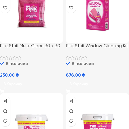
Pink Stuff Multi-Clean 30 х 30
Pink Stuff Window Cleaning Kit
см 3 шт Салфетки
Набор для мытья окон
микрофибра универсальные
В наличии
В наличии
250.00
₴
878.00
₴
В Корзину
В Корзину