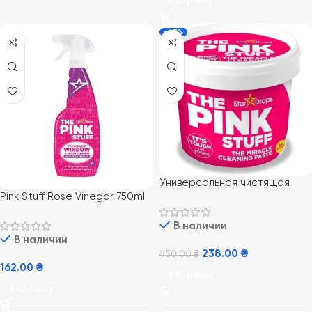
В Корзину
-47%
Универсальная чистящая
Pink Stuff Rose Vinegar 750ml
паста Star Drops The Pink
(12) розовый уксус для мытья
Stuff Miracle Cleaning Paste
окон
В наличии
850 г
В наличии
238.00
₴
450.00
₴
162.00
₴
В Корзину
В Корзину