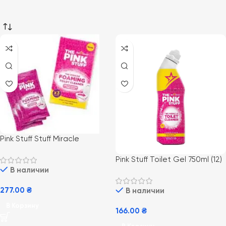
Pink Stuff Stuff Miracle
Foaming Toilet Cleaner
Pink Stuff Toilet Gel 750ml (12)
3x100g(300g) (12) пенный
В наличии
гель для туалета
порошок для чистки туалета
277.00
₴
В наличии
В Корзину
166.00
₴