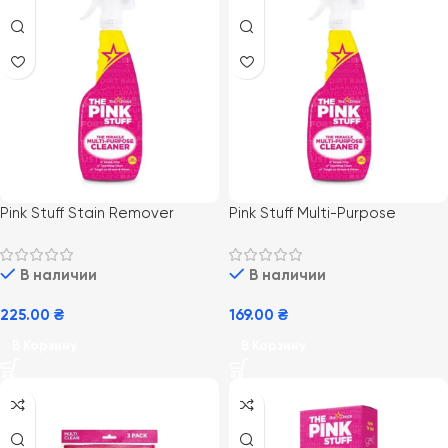
Pink Stuff Stain Remover
Pink Stuff Multi-Purpose
Spray 500ml (8) охі спрей-
Cleaner 750ml (12)
пятновыводитель для всех
универсальный очиститель-
В наличии
В наличии
типов тканей
спрей для твердых
поверхностей
225.00
₴
169.00
₴
В Корзину
В Корзину