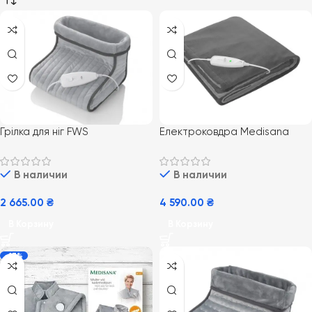
Грілка для ніг FWS
Електроковдра Medisana
HDW
В наличии
В наличии
2 665.00
₴
4 590.00
₴
В Корзину
В Корзину
-17%