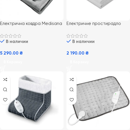
Електрична ковдра Medisana
Електричне простирадло
3 в 1 HB 677
Medisana HU 666
В наличии
В наличии
5 290.00
₴
2 190.00
₴
В Корзину
В Корзину