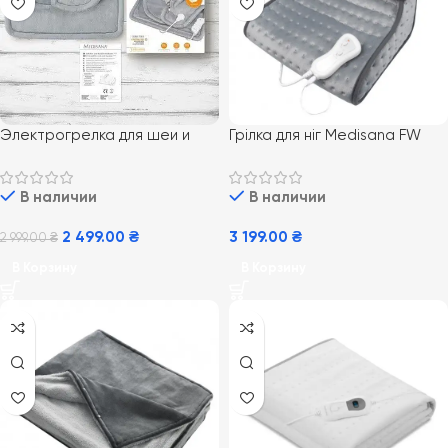
Электрогрелка для шеи и
Грілка для ніг Medisana FW
спины Medisana HP 622
100
В наличии
В наличии
2 499.00
₴
3 199.00
₴
2 999.00
₴
В Корзину
В Корзину