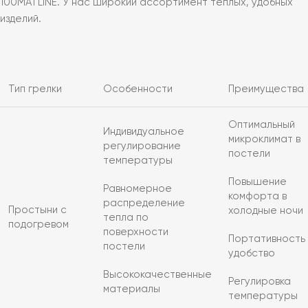
100MATLINE. У нас широкий ассортимент теплых, удобных
изделий.
Тип грелки
Особенности
Преимущества
Оптимальный
Индивидуальное
микроклимат в
регулирование
постели
температуры
Повышение
Равномерное
комфорта в
распределение
Простыни с
холодные ночи
тепла по
подогревом
поверхности
Портативность 
постели
удобство
Высококачественные
Регулировка
материалы
температуры