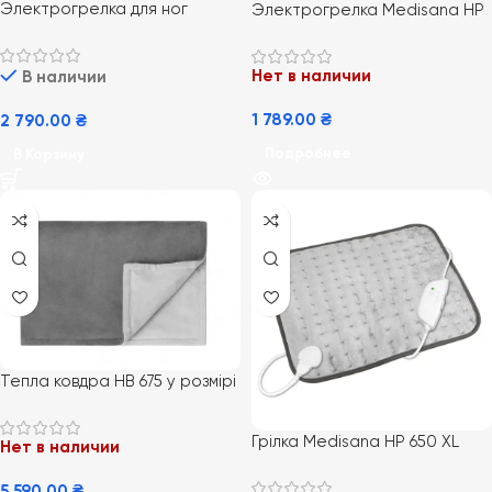
Электрогрелка для ног
Электрогрелка Medisana HP
Beurer FW 20
650 XL (33см x44см)
Нет в наличии
В наличии
1 789.00
₴
2 790.00
₴
Подробнее
В Корзину
Тепла ковдра HB 675 у розмірі
XXL
Грілка Medisana HP 650 XL
Нет в наличии
5 590.00
₴