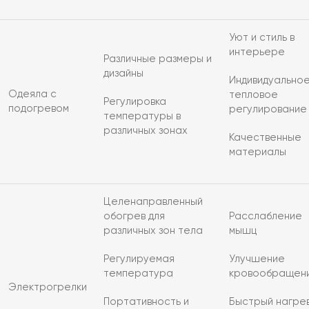
Уют и стиль в
интерьере
Различные размеры и
дизайны
Индивидуально
Одеяла с
тепловое
Регулировка
подогревом
регулирование
температуры в
различных зонах
Качественные
материалы
Целенаправленный
обогрев для
Расслабление
различных зон тела
мышц
Регулируемая
Улучшение
температура
кровообращен
Электрогрелки
Портативность и
Быстрый нагре