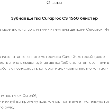
Отзывы
Зубная щетка Curaprox CS 1560 блистер
ь свое знакомство с мягкими и нежными щетками Curaprox. 
на из запатентованного материала Curen®, который делает
 есть впечатляющая зубная щетка 1560 с запатентованными 
бочую поверхность, которая максимально плотно контактир
ния щетинок Curen®;
 межзубных промежутков, компактная и имеет маленькую гол
ую ручку.