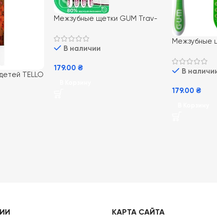
Межзубные щетки GUM Trav-
Ler ISO 4 1.4 мм для глубокого
очищения и заботы о деснах
Межзубные 
В наличии
4шт
Ler ISO3 1.1 
эффективной
179.00
₴
В наличи
рта
 детей TELLO
В Корзину
ой и плотной
179.00
₴
В Корзину
РИИ
КАРТА САЙТА