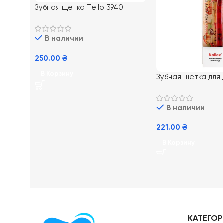
Зубная щетка Tello 3940
medium средней мягкости
blister
В наличии
250.00
₴
В Корзину
Зубная щетка для
Kids 10400 с мягк
щетиной (0-5 лет)
В наличии
221.00
₴
В Корзину
КАТЕГО