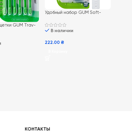
Удобный набор GUM Soft-
Picks Original XL 40 шт для
ежедневного ухода за зубами
щетки GUM Trav-
В наличии
мм 6шт для
 гигиены полости
222.00
₴
и
В Корзину
КОНТАКТЫ