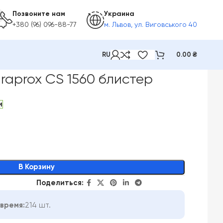
Позвоните нам
Украина
+380 (96) 096-88-77
м. Львов, ул. Виговського 40
RU
0.00
₴
raprox CS 1560 блистер
и
В Корзину
Поделиться:
время:
214 шт.