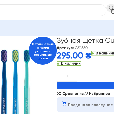
е щетки Curaprox
Зубная щетка Curaprox CS 1560 блистер
Зубная щетка Cu
Оставь отзыв
Артикул:
CS1560
и прими
участие в
В наличи
295.00
₴
розыгрыше
щетки
В наличии
Alternative:
Сравнения
Избранное
Продано за последнее 