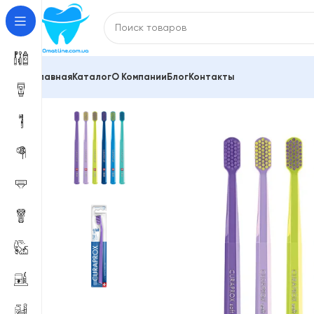
Главная
Каталог
О Компании
Блог
Контакты
Главная
Зубные щетки и межзубные ершики
Зубны