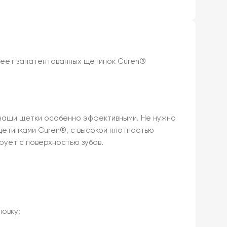
Имеет запатентованных щетинок Curen®
 наши щетки особенно эффективными. Не нужно
щетинками Curen®, с высокой плотностью
ует с поверхностью зубов.
овку;