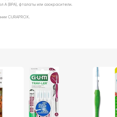
л А (BPA), фталаты или азокрасители.
ании CURAPROX.