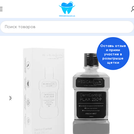
Главная
149291257
Оставь отзыв
и прими
участие в
розыгрыше
щетки