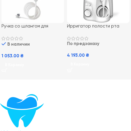
Ручка со шлангом для
Ирригатор полости рта
ирригатора Waterpik WP-
Waterpik WP-160 Ultra Plus
100 Ultra
По предзаказу
В наличии
4 193.00
₴
1 053.00
₴
В Корзину
В Корзину