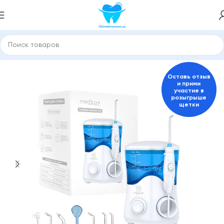
Главная
Іригатори та зубні стаціонарні центри
Оставь отзыв
и прими
участие в
розыгрыше
щетки