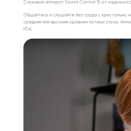
Слуховой аппарат Sound Control 15 от надежног
Общайтесь и слушайте без труда с кристально чи
средним или высоким уровнем потери слуха. Ап
FDA.