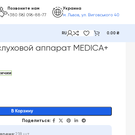
Позвоните нам
Украина
+380 (96) 096-88-77
м. Львов, ул. Виговського 40
RU
0.00
₴
слуховой аппарат MEDICA+
личии
В Корзину
Поделиться:
время:
218 шт.