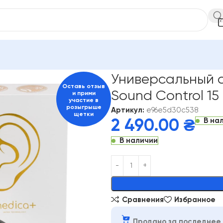
овой аппарат MEDICA+ Sound Control 15
Универсальный 
Оставь отзыв
Sound Control 15
и прими
участие в
розыгрыше
Артикул:
e96e5d30c538
щетки
В на
2 490.00
₴
В наличии
Alternative:
Сравнения
Избранное
Продано за последнее 