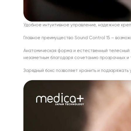
Удобное интуитивное управление, надежное креп
Главное преимущество Sound Control 15 – возмо
Анатомическая форма и естественный телесный 
незаметным благодаря сочетанию прозрачных и 
Зарядный бокс позволяет хранить и подзаряжать 