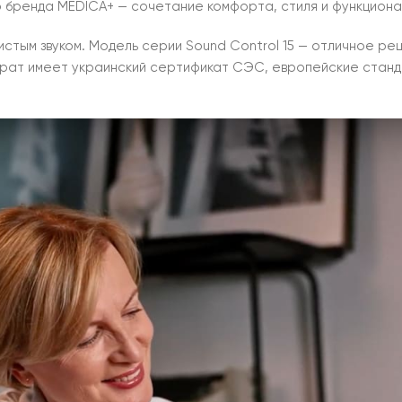
о бренда MEDICA+ — сочетание комфорта, стиля и функциона
стым звуком. Модель серии Sound Control 15 — отличное ре
парат имеет украинский сертификат СЭС, европейские стан