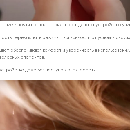
ление и почти полная незаметность делают устройство уни
жность переключать режимы в зависимости от условий окруж
цвет обеспечивают комфорт и уверенность в использовании
телесных элементов.
устройство даже без доступа к электросети.