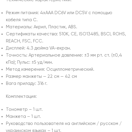
Режим питания: 4xAAA DC6V или DC5V с помощью
кабеля типа C.
Материалы: Акрил, Пластик, ABS.
Сертификаты качества: 510K, CE, ISO13485, BSCI, ROHS,
REACH, FSC, FCC.
Дисплей: 4.3 дюйма VA-екран.
Точность: Артериальное давление: ±3 мм рт. ст. (±0,4
кПа); Пульс: ±5 уд/мин.
Метод измерения: Осциллометрический.
Размер манжеты — 22 см — 42 см
Вага приладу: 316 г.
Комплектация:
Тонометр – 1 шт.
Манжета – 1 шт.
Руководство пользователя на английском / русском /
украинском языках – 1 шт.