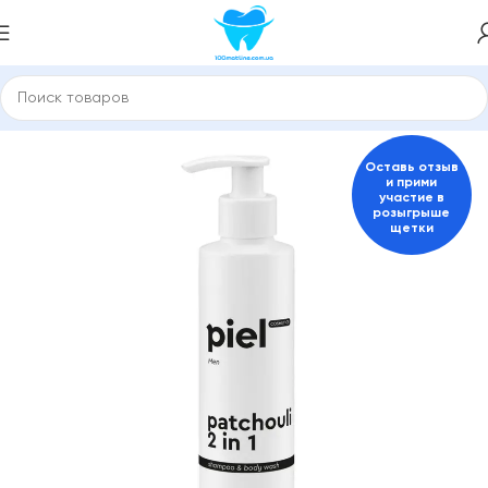
Главная
149061295
Оставь отзыв
и прими
участие в
розыгрыше
щетки