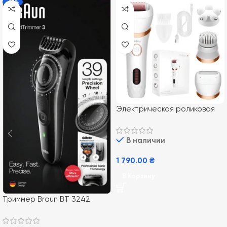
-17%
Электрическая роликовая
пилка-пемза 4в1 MEDICA+
BodyControl 4v1
В наличии
1 790.00
₴
В Корзину
Триммер Braun BT 3242