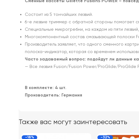
Сменные кассеты Gillette Fusion5 POWER – повсед
Состоит из 5 тончайших лезвий.
6-е лезвие триммер с обратной стороны помогает сп
Специальные микрогребни, на каждом из пяти лезвий
Многокомпонентный состав смазывающей полоски Fus
Производитель заявляет, что одного сменного картр
полоска-индикатор, которая со временем использова
Часто задаваемый вопрос: подойдут ли данные ка
— Все лезвия Fusion/Fusion Power/ProGlide/ProGlid
В комплекте: 4 шт.
Производитель: Германия
Также вас могут заинтересовать
-18%
-32%