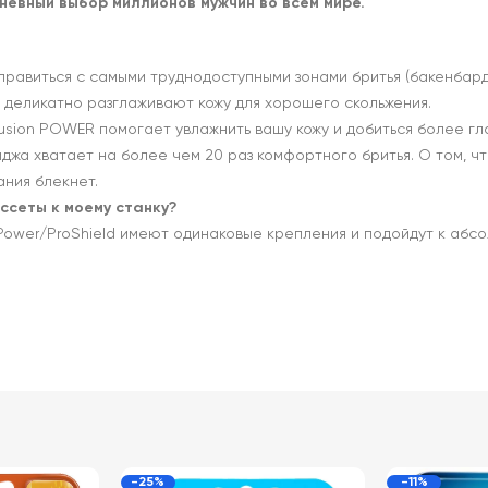
невный выбор миллионов мужчин во всем мире.
равиться с самыми труднодоступными зонами бритья (бакенбарды
, деликатно разглаживают кожу для хорошего скольжения.
ion POWER помогает увлажнить вашу кожу и добиться более глад
иджа хватает на более чем 20 раз комфортного бритья. О том, 
ния блекнет.
ссеты к моему станку?
e Power/ProShield имеют одинаковые крепления и подойдут к абс
-25%
-11%