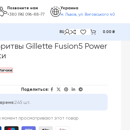
Позвоните нам
Украина
+380 (96) 096-88-77
м. Львов, ул. Виговського 40
RU
0.00
₴
 шт. без упаковки
итвы Gillette Fusion5 Power
ки
аличии
Поделиться:
время:
245 шт.
й момент просматривают этот товар