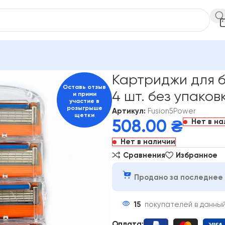
enus
Мужские
Картриджи для бритвы Gillette Fusion5 Power 4
Картриджи для бр
Оставь отзыв
4 шт. без упаков
и прими
участие в
розыгрыше
Артикул:
Fusion5Power
щетки
Нет в н
508.00
₴
Нет в наличии
Сравнения
Избранное
Продано за последнее 
15
покупателей в данны
Оплата: