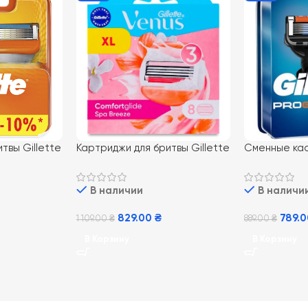
твы Gillette
Картриджи для бритвы Gillette
Сменные кас
Venus3 comfortglide spa
Proglide NE
breeze 8 шт.
В наличии
В наличи
829.00
₴
789.
1 109.00
₴
889.00
₴
В Корзину
В Корзину