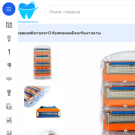
Главная
Каталог
О Компании
Блог
Контакты
Главная
Сменные кассеты Gillette, Philips, Shick, V