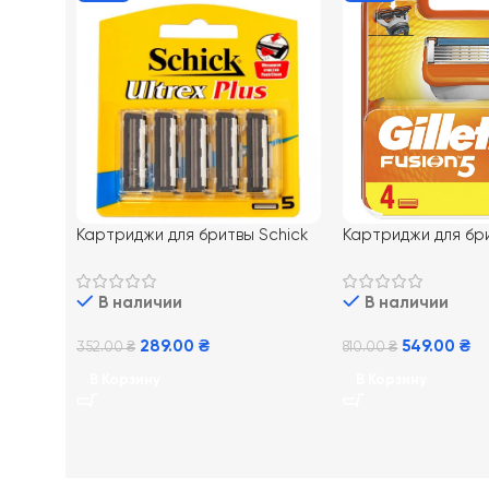
Картриджи для бритвы Schick
Картриджи для бри
Ultrex Plus 5шт.
Fusion5 4 шт
В наличии
В наличии
289.00
₴
549.00
₴
352.00
₴
810.00
₴
В Корзину
В Корзину