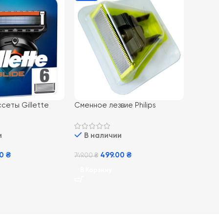
сеты Gillette
Сменное лезвие Philips
W 6 шт
OneBlade QP210/50 1 шт
и
В наличии
00
₴
499.00
₴
749.00
₴
В Корзину