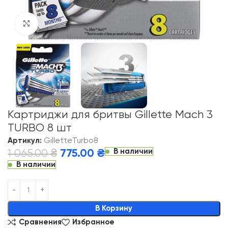
Click to enlarge
Картриджи для бритвы Gillette Mach 3
TURBO 8 шт
Артикул:
GilletteTurbo8
В наличии
1 065.00
₴
775.00
₴
В наличии
Alternative:
В Корзину
Сравнения
Избранное