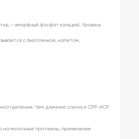
птид – аморфный фосфат кальция). Уровень
язывается с биопленкой, налетом,
юноотделение. Чем длиннее слюна и CPP-ACP
ю на молочные протеины, применение