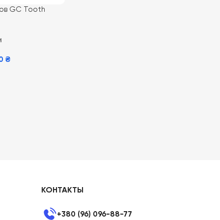
бов GC Tooth
Frutti 35 мл,
и
и
00
₴
КОНТАКТЫ
+380 (96) 096-88-77