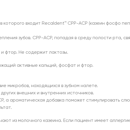
тав которого входит Recaldent™ CPP-ACP (казеин фосфо пе
репления зубов. CPP-ACP, попадая в среду полости рта, св
 и фтор. Не содержит лактозы.
ржащий активные кальций, фосфат и фтор.
ие микробов, находящихся в зубном налете.
других внешних и внутренних источников.
P, а ароматическая добавка поможет стимулировать сл
льтат.
ают из молочного казеина. Если пациент имеет аллерги