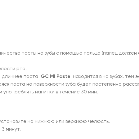
ичество пасты на зубы с помощью пальца (палец должен б
олости рта.
ем длиннее паста
GC MI Paste
находится в на зубах, тем 
аяся паста на поверхности зуба будет постепенно расса
 употреблять напитки в течение 30 мин.
 установите на нижнюю или верхнюю челюсть.
 3 минут.