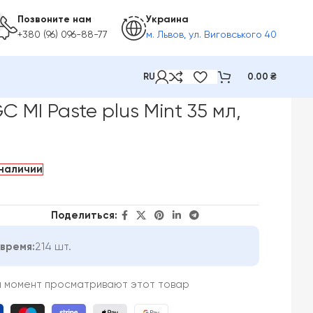
Позвоните нам
Украина
+380 (96) 096-88-77
м. Львов, ул. Виговського 40
RU
0.00
₴
 Mint 35 мл, Мята
C MI Paste plus Mint 35 мл,
 наличии
Поделиться:
время:
214 шт.
й момент просматривают этот товар