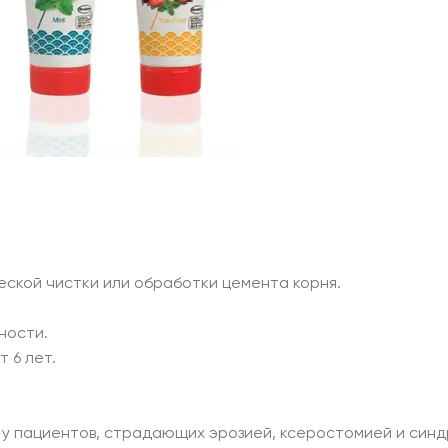
еской чистки или обработки цемента корня.
ности.
 6 лет.
 у пациентов, страдающих эрозией, ксеростомией и син