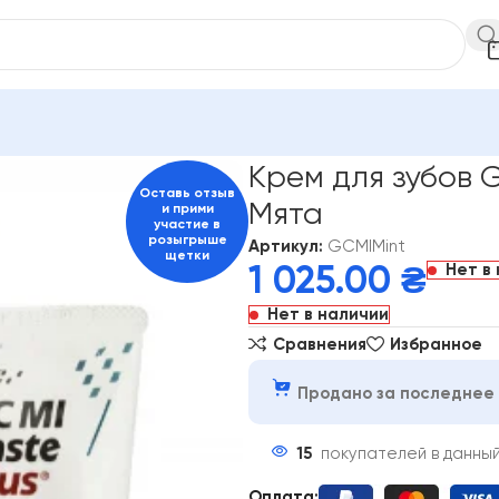
лости рта
Крем для зубов GC
Крем для зубов GC MI Paste plus
Крем для зубов G
Оставь отзыв
Мята
и прими
участие в
розыгрыше
Артикул:
GCMIMint
щетки
Нет в
1 025.00
₴
Нет в наличии
Сравнения
Избранное
Продано за последнее 
15
покупателей в данны
Оплата: