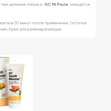
я. Чем длиннее слюна и
GC MI Paste
находятся
апитков 30 минут после применения. Остатки
ения. Крем для реминирализации