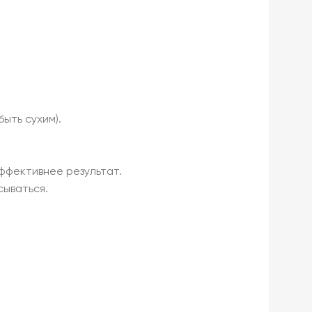
ыть сухим).
эффективнее результат.
сываться.