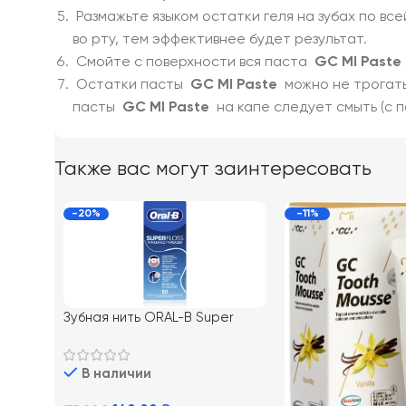
Размажьте языком остатки геля на зубах по вс
во рту, тем эффективнее будет результат.
Смойте с поверхности вся паста
GC MI Paste
Остатки пасты
GC MI Paste
можно не трогать
пасты
GC MI Paste
на капе следует смыть (с 
Также вас могут заинтересовать
-20%
-11%
Зубная нить ORAL-B Super
Floss, 50 м
В наличии