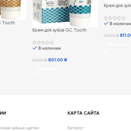
Крем для зу
Mousse Tutti-
Тутти Фрутт
C Tooth
В наличи
 мл,
Крем для зубов GC Tooth
811.
909.00
₴
Mousse Mint 35 мл, Мята
В Корзину
В наличии
801.00
₴
849.00
₴
В Корзину
РИИ
КАРТА САЙТА
ские зубные щетки
Каталог