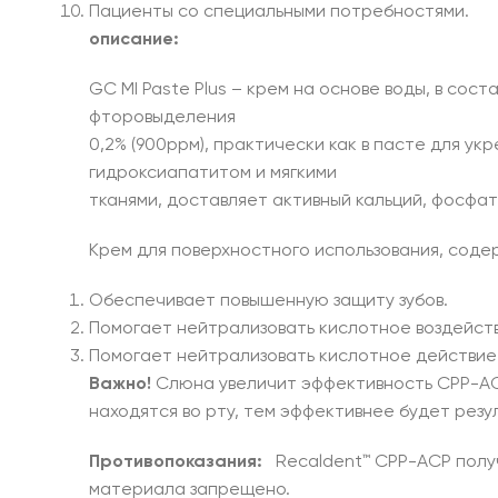
Пациенты со специальными потребностями.
описание:
GC MI Paste Plus – крем на основе воды, в сос
фторовыделения
0,2% (900ррм), практически как в пасте для ук
гидроксиапатитом и мягкими
тканями, доставляет активный кальций, фосфат
Крем для поверхностного использования, соде
Обеспечивает повышенную защиту зубов.
Помогает нейтрализовать кислотное воздейств
Помогает нейтрализовать кислотное действие 
Важно!
Слюна увеличит эффективность CPP-AC
находятся во рту, тем эффективнее будет резу
Противопоказания:
Recaldent™ CPP-ACP получ
материала запрещено.