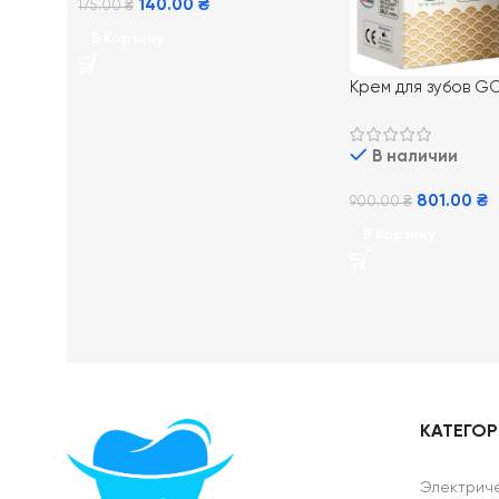
140.00
₴
175.00
₴
В Корзину
Крем для зубов G
Mousse Vannilla 35
Ванильный
В наличии
801.00
₴
900.00
₴
В Корзину
КАТЕГО
Электриче