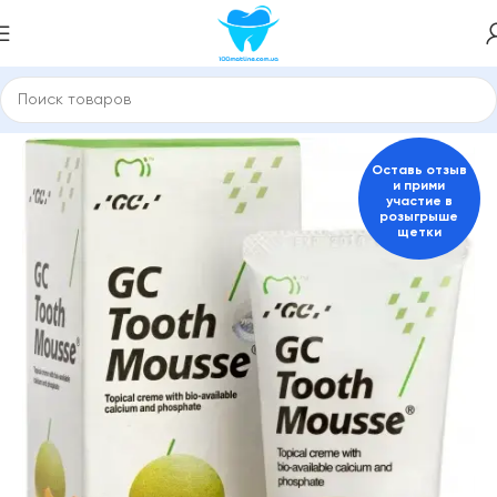
ы и средства для гигиены полости рта
Крем для зубов GC
Оставь отзыв
и прими
участие в
розыгрыше
щетки