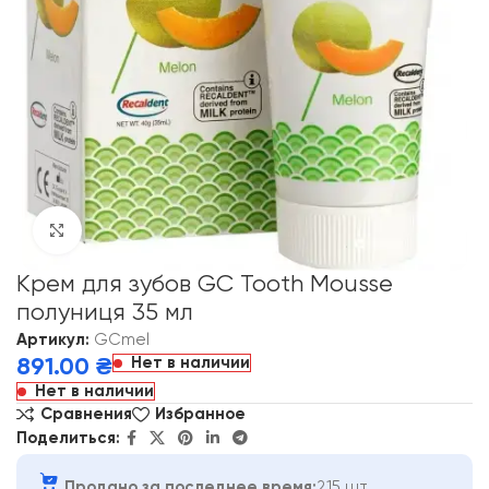
Click to enlarge
Крем для зубов GC Tooth Mousse
полуниця 35 мл
Артикул:
GCmel
Нет в наличии
891.00
₴
Нет в наличии
Сравнения
Избранное
Поделиться:
Продано за последнее время:
215 шт.