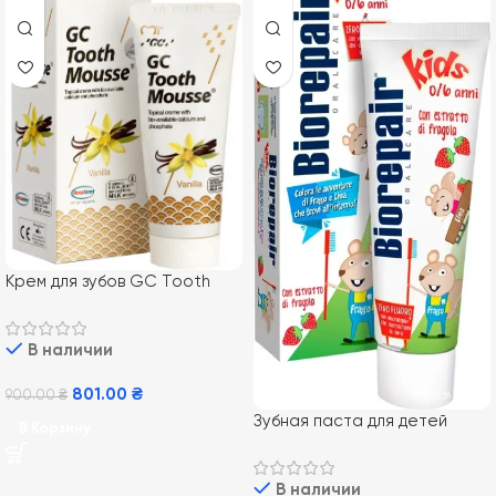
Крем для зубов GC Tooth
Mousse Vannilla 35 мл,
Ванильный
В наличии
801.00
₴
900.00
₴
Зубная паста для детей
В Корзину
BioRepair Kids от 0 до 6 лет
со вкусом клубники 75 мл
В наличии