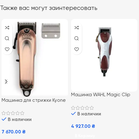
Также вас могут заинтересовать
Машинка WAHL Magic Clip
Машинка для стрижки Kyone
08451-016
Reuzel The Clipper
В наличии
В наличии
4 927.00
₴
7 670.00
₴
В Корзину