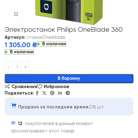
Click to enlarge
Электростанок Philips OneBlade 360
Артикул:
станокOneblade
В наличии
1 305.00
₴
В наличии
Alternative:
В Корзину
Сравнения
Избранное
Поделиться:
Продано за последнее время:
216 шт.
12
покупателей в данный момент
просматривают этот товар