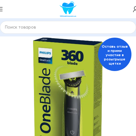
Главная
Электробритвы и триммеры, эпиляторы
Оставь отзыв
и прими
участие в
розыгрыше
щетки