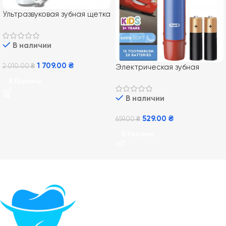
Ультразвуковая зубная щетка
Philips PRO Sonicare 2100
Daily Clean HX3651/13
В наличии
1 709.00
₴
2 010.00
₴
Электрическая зубная
щетка BRAUN Oral-b DB5
В Корзину
Тачки (Cars)
В наличии
529.00
₴
659.00
₴
В Корзину