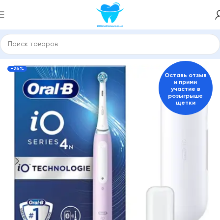
Главная
Электрические зубные щетки
Для взрослых
-26%
Оставь отзыв
и прими
участие в
розыгрыше
щетки