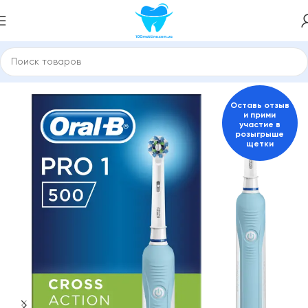
Главная
Электрические зубные щетки
Оставь отзыв
и прими
участие в
розыгрыше
щетки