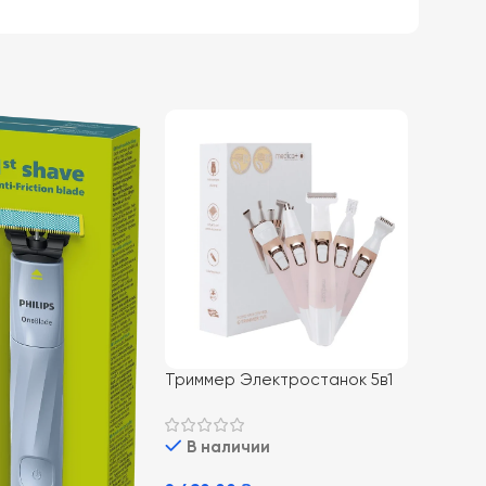
Триммер Электростанок 5в1
MEDICA+ G-Trimmer 5v1
В наличии