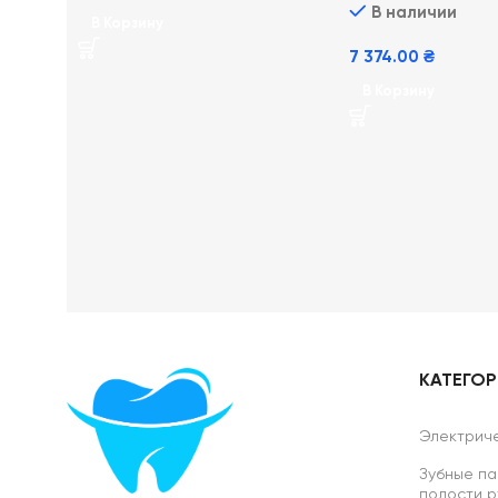
В наличии
В Корзину
7 374.00
₴
В Корзину
КАТЕГО
Электриче
Зубные па
полости р