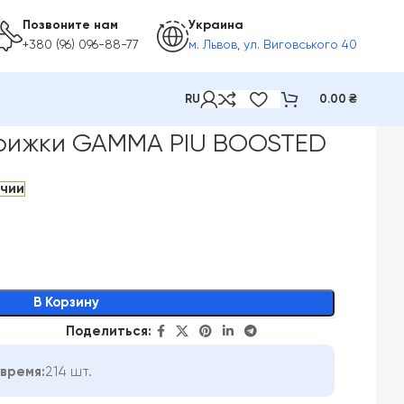
Позвоните нам
Украина
+380 (96) 096-88-77
м. Львов, ул. Виговського 40
RU
0.00
₴
рижки GAMMA PIU BOOSTED
ичии
В Корзину
Поделиться:
время:
214 шт.