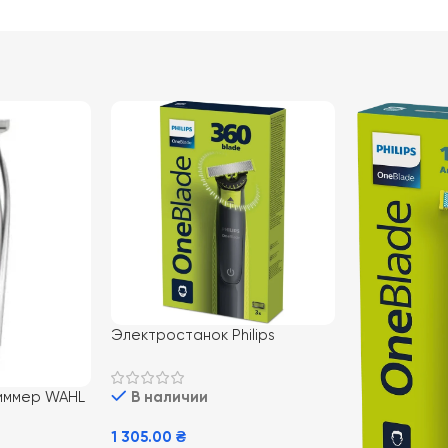
Электростанок Philips
OneBlade 360
иммер WAHL
В наличии
1 305.00
₴