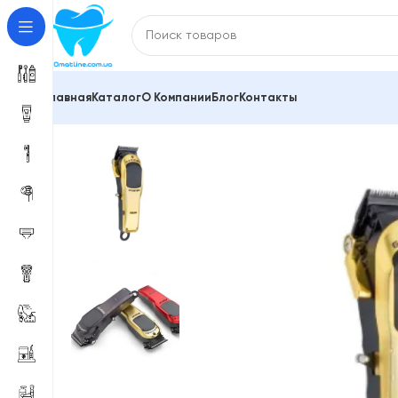
Главная
Каталог
О Компании
Блог
Контакты
Главная
Електробритви та тримери, епілятори
Ма