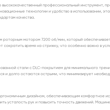
о высококачественный профессиональный инструмент, пр
новационные технологии и удобство в использовании, э
ндартам качества.
 роторным мотором 7200 об/мин, который обеспечивает 
т сократить время на стрижку, что особенно важно в усл
рованной стали с DLC-покрытием для минимального трени
ся и долго остаются острыми, что минимизирует необход
ргономичным дизайном, обеспечивающим комфортное исп
зить усталость рук и повысить точность движений. Машин