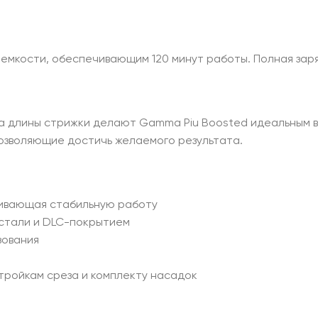
мкости, обеспечивающим 120 минут работы. Полная заря
а длины стрижки делают Gamma Piu Boosted идеальным вы
позволяющие достичь желаемого результата.
чивающая стабильную работу
 стали и DLC-покрытием
зования
тройкам среза и комплекту насадок