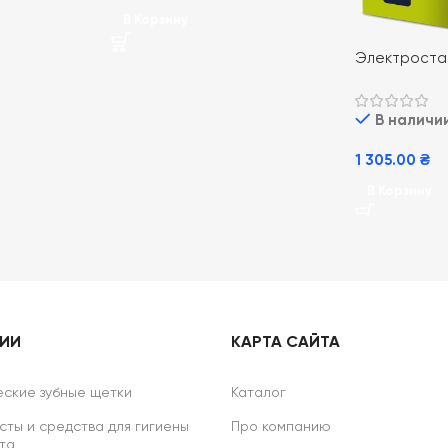
В Корзину
Электростан
OneBlade 1st 
В наличи
1 305.00
₴
В Корзину
РИИ
КАРТА САЙТА
ские зубные щетки
Каталог
сты и средства для гигиены
Про компанию
та