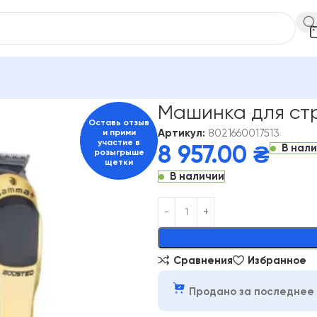
шинка для стрижки GAMMA PIU BOOSTED
Машинка для ст
Оставь отзыв
Артикул:
8021660017513
и прими
участие в
В нал
8 957.00
₴
розыгрыше
щетки
В наличии
Alternative:
Сравнения
Избранное
Продано за последнее 