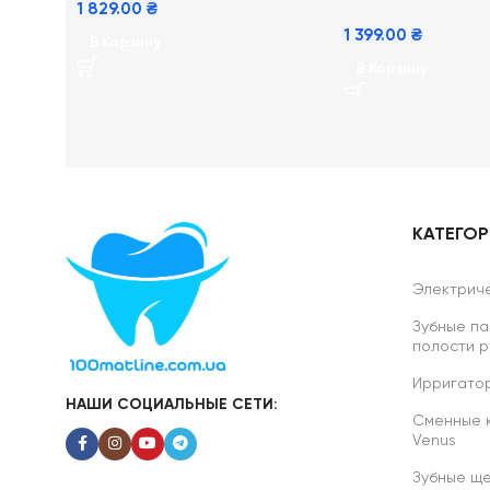
1 829.00
₴
1 399.00
₴
В Корзину
В Корзину
КАТЕГО
Электриче
Зубные па
полости р
Ирригатор
НАШИ СОЦИАЛЬНЫЕ СЕТИ:
Сменные ка
Venus
Зубные ще