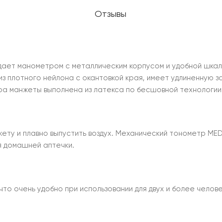
Отзывы
дает манометром с металлическим корпусом и удобной шкало
з плотного нейлона с окантовкой края, имеет удлиненную з
ера манжеты выполнена из латекса по бесшовной технологии
ету и плавно выпустить воздух. Механический тонометр MED
я домашней аптечки.
что очень удобно при использовании для двух и более челове