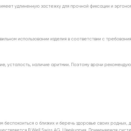
 имеет удлиненную застежку для прочной фиксации и эргоно
ильном использовании изделия в соответствии с требования
ие, усталость, наличие аритмии. Поэтому врачи рекомендуют
беспокоиться о близких и беречь здоровье своих родных, 
ществляется B.Well Swiss AG, Швейцария. Применяемая сист