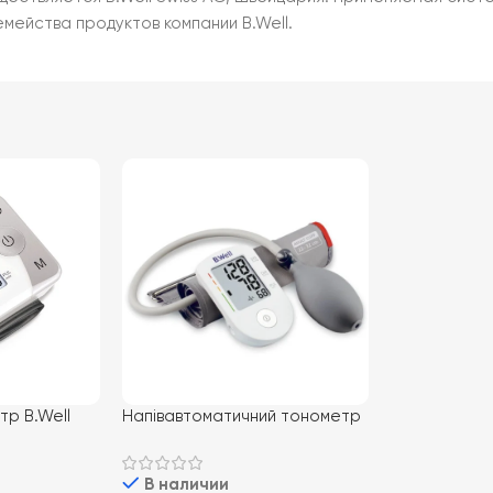
мейства продуктов компании B.Well.
тр B.Well
Напівавтоматичний тонометр
PRO-30 B.Well
В наличии