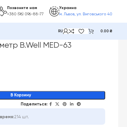
Позвоните нам
Украина
+380 (96) 096-88-77
м. Львов, ул. Виговського 40
RU
0.00
₴
метр B.Well MED-63
В Корзину
Поделиться:
время:
214 шт.