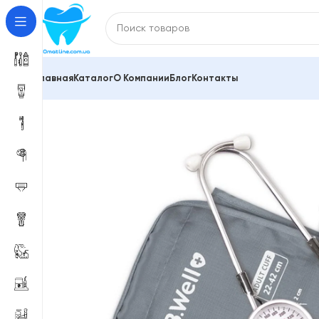
Главная
Каталог
О Компании
Блог
Контакты
Главная
Тонометры
Механічний тонометр B.Well 