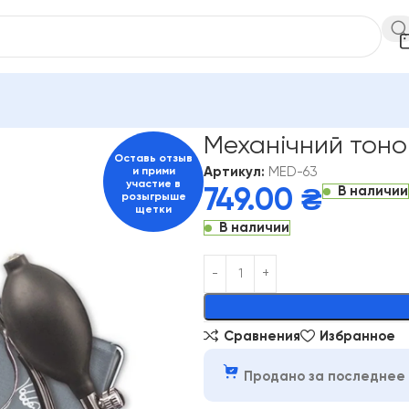
MED-63
Механічний тоно
Оставь отзыв
Артикул:
MED-63
и прими
участие в
В наличии
749.00
₴
розыгрыше
щетки
В наличии
Alternative:
Сравнения
Избранное
Продано за последнее 