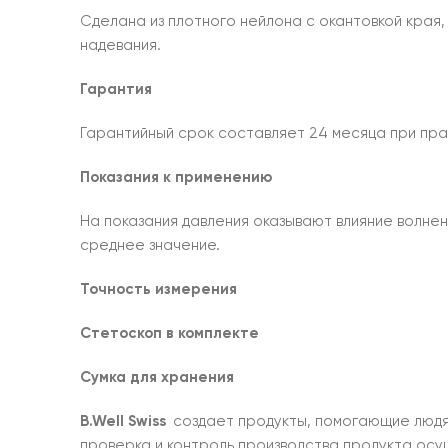
Сделана из плотного нейлона с окантовкой края,
надевания.
Гарантия
Гарантийный срок составляет 24 месяца при прав
Показания к применению
На показания давления оказывают влияние волнен
среднее значение.
Точность измерения
Стетоскоп в комплекте
Сумка для хранения
B.Well Swiss
создает продукты, помогающие людям 
проверка и контроль производства продукта осу