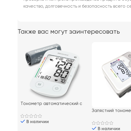
качество, долговечность и безопасность всего се
Также вас могут заинтересовать
Тонометр автоматический с
большой манжетой Medisana
Запястний тономе
BU 535
MED-57
В наличии
В наличии