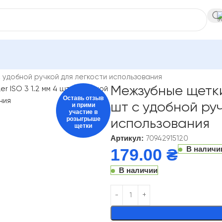
бные ершики и щетки GUM
с удобной ручкой для легкости использования
Межзубные щетки 
Оставь отзыв
шт с удобной ру
и прими
участие в
розыгрыше
использования
щетки
Артикул:
70942915120
В наличи
179.00
₴
В наличии
Alternative: