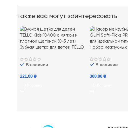
Также вас могут заинтересовать
Зубная щетка для детей TELLO
Набор межзубных
Kids 10400 с мягкой и плотной
Soft-Picks PRO M 
щетиной (0-5 лет)
идеальной гигиен
В наличии
В наличии
221.00
₴
300.00
₴
В Корзину
В Корзину