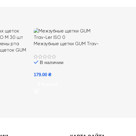
Межзубные щетки GUM Trav-
 щеток GUM
Ler ISO 0, 1,6 mm 4 шт для
30 шт для
идеальной гигиены зубов
В наличии
ы рта
179.00
₴
В Корзину