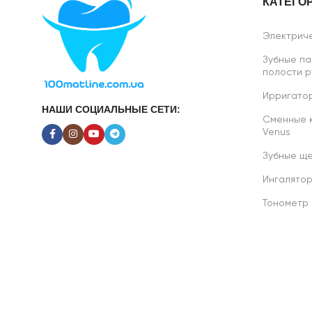
КАТЕГО
Электриче
Зубные па
полости р
Ирригатор
НАШИ СОЦИАЛЬНЫЕ СЕТИ:
Сменные ка
Venus
Зубные ще
Ингалято
Тонометр