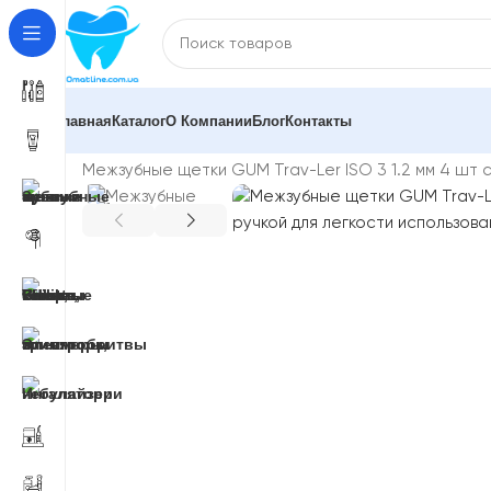
Главная
Каталог
О Компании
Блог
Контакты
Главная
Зубные щетки и межзубные ершики
Межзу
Межзубные щетки GUM Trav-Ler ISO 3 1.2 мм 4 шт 