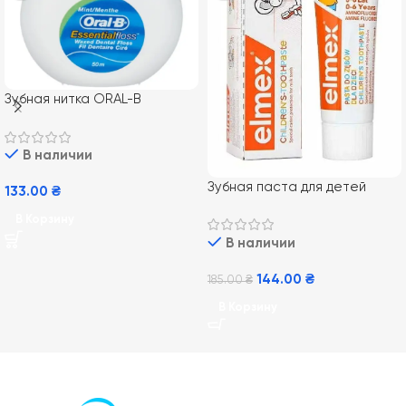
Зубная нитка ORAL-B
Essential Floss, 50 м
В наличии
Зубная паста для детей
133.00
₴
Elmex Kids от 0-6 лет, 50 мл
В Корзину
В наличии
144.00
₴
185.00
₴
В Корзину