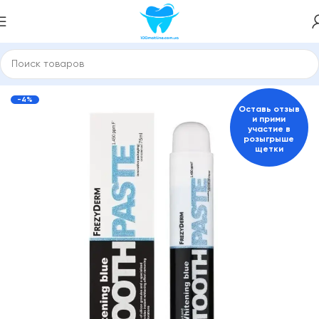
ные пасты и средства для гигиены полости рта
FrezyDerm
-4%
Оставь отзыв
и прими
участие в
розыгрыше
щетки