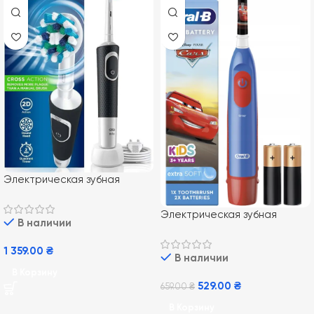
Электрическая зубная
щетка Braun Oral-B Vitality
100 Cross Action Black
Электрическая зубная
В наличии
щетка BRAUN Oral-b DB5
Тачки (Cars)
1 359.00
₴
В наличии
В Корзину
529.00
₴
659.00
₴
В Корзину