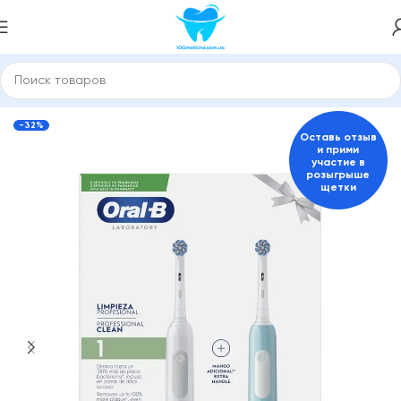
Главная
Электрические зубные щетки
Для взрослых
-32%
Оставь отзыв
и прими
участие в
розыгрыше
щетки