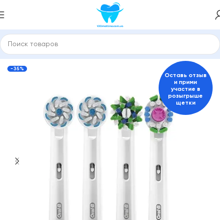
Главная
Насадки для зубной щетки и ирригатора
ORAL-B
-35%
Оставь отзыв
и прими
участие в
розыгрыше
щетки