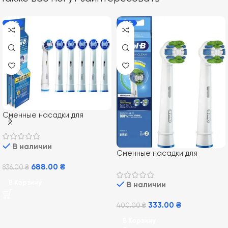
-18%
-17%
Сменные насадки для
электрической зубной щетки
Oral-B EB20 Precision Clean 6
В наличии
шт
Сменные насадки для
электрической зубной щетки
688.00
₴
836.00
₴
Oral-B EB20 Precision Clean
В Корзину
В наличии
2 шт
333.00
₴
400.00
₴
В Корзину