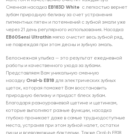
Сменная насадка
EB18
3D White
с легкостью вернет
зубам природную белизну за счет устранения
пигментных пятен и потемнений с зубной эмали уже
через 21 день регулярного использования. Насадка
EB60
Sensi Ultrathin
мягко очистит весь зубной ряд,
не повреждая при этом десны и зубную эмаль.
Белоснежная улыбка — это результат ежедневной
работы и качественного ухода за зубами.
Представляем Вам уникальную сменную
насадку
Oral-b EB18
для электрических зубных
щеток, которая поможет Вам восстановить
природную белизну и придаст блеск зубам.
Благодаря разноуровневой щетине и щетинкам,
которые выполняют разные функции, насадка
глубоко проникает даже в самые труднодоступные
места, устраняя при этом зубной налет, остатки
пищи и всевозможные бактерии. Также Oral-b EB18