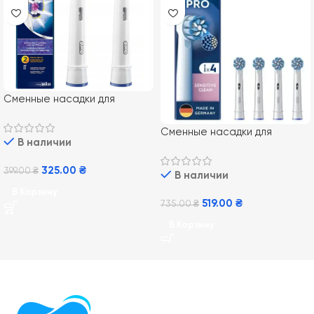
Сменные насадки для
электрической зубной щетки
Oral-B EB18 3D White 2 шт
Сменные насадки для
В наличии
электрической зубной щетки
Oral-B EB60RX PRO Sensitive
325.00
₴
399.00
₴
В наличии
Clean 4 шт
В Корзину
519.00
₴
735.00
₴
В Корзину