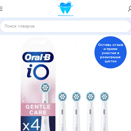
Главная
Насадки для зубной щетки и ирригатора
ORAL-B
Оставь отзыв
и прими
участие в
розыгрыше
щетки