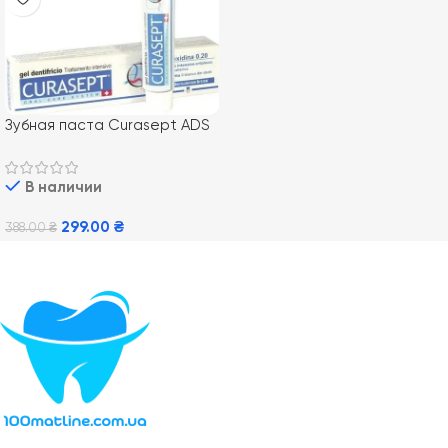
Зубная паста Curasept ADS
720, 75 мл
В наличии
299.00
₴
388.00
₴
В Корзину