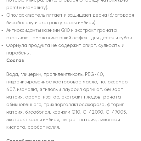
потерю минералов (благодаря фториду натрия (248
ppm) и изомальту).
Ополаскиватель питает и защищает десна (благодаря
бисабололу и экстракту корня имбиря).
Антиоксиданты коэнзим Q10 и экстракт граната
оказывают омолаживающий эффект для десен и зубов.
Формула продукта не содержит спирт, сульфаты и
парабены.
Состав
Вода, глицерин, пропиленгликоль, PEG-40,
гидронизированное касторовое масло, полоксамер
407, изомальт, этиловый лауроил аргинат, бензоат
натрия, ароматизатор, экстракт плодов граната
обыкновенного, трихлоргалактосахароза, фторид
натрия, бисаболол, коэнзим Q10, CI 42090, CI 47005,
экстракт корня имбиря, цитрат натрия, лимонная
кислота, сорбат калия.