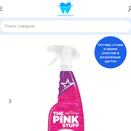
Главная
Pink Stuff
Оставь отзыв
и прими
участие в
розыгрыше
щетки