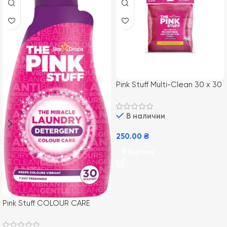
Pink Stuff Multi-Clean 30 х 30
см 3 шт Салфетки
микрофибра универсальные
В наличии
250.00
₴
В Корзину
Pink Stuff COLOUR CARE
DETERGENT 960ml/ 32пр. (8)
гель для стирки цветных