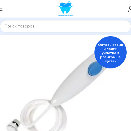
Главная
Насадки для зубної щітки, іригатора
Оставь отзыв
и прими
участие в
розыгрыше
щетки