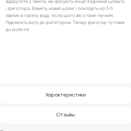
відкрутити 2 гвинти, які фіксують місце з'єднання шланга
і іригатора. Візьміть новий шланг і покладіть на 3-5
хвилин в гарячу воду, після цього він стане гнучким.
Підключіть його до іригатором. Тепер іригатор готовий
до роботи!
Характеристики
Отзывы