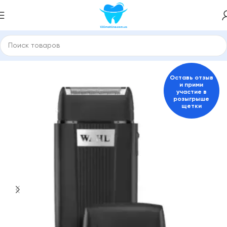
Главная
Электробритвы и триммеры, эпиляторы
Оставь отзыв
и прими
участие в
розыгрыше
щетки