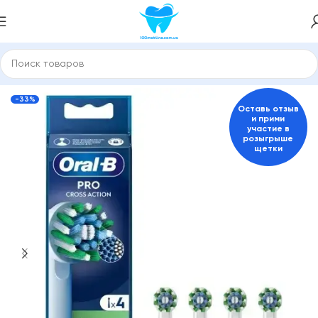
Главная
Насадки для зубной щетки и ирригатора
ORAL-B
-33%
Оставь отзыв
и прими
участие в
розыгрыше
щетки