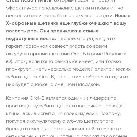
Cross Action White
, который надолго продлит
эффективное использование щетки и позволит на
несколько месяцев забыть о покупке насадки.
Новые
X-образные щетинки еще глубже очищают вашу
полость рта. Они проникают в самые
недоступные места.
Первое, что радует, это
гарантированная совместимость со всеми
аккумуляторными щетками Oral-B (кроме Pulsonic и
iO). Итак, если ваша семья уже имеет, или только
планирует иметь несколько моделей электрических
зубных щеток Oral-B, то с таким набором каждая из
них будет снабжена сменной насадкой.
Компания Oral-B является одним из лидеров по
производству зубных щеток и постоянно проводит
клинические испытания своих изделий. Поэтому,
покупая аккумуляторную зубную щетку этого
бренда и сменные наконечники к ней, вы можете
быть уверены, что они отлично справятся со всеми