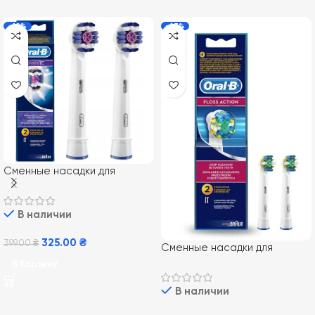
-19%
-27%
Сменные насадки для
электрической зубной щетки
Oral-B EB18 3D White 2 шт
В наличии
325.00
₴
399.00
₴
Сменные насадки для
электрической зубной щетки
В Корзину
Oral-B Floss Action EB25 2 шт
В наличии