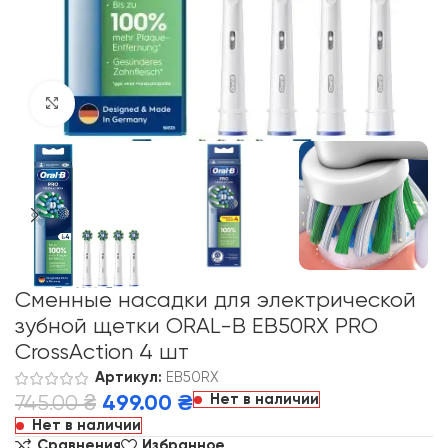
Click to enlarge
Сменные насадки для электрической
зубной щетки ORAL-B EB50RX PRO
CrossAction 4 шт
Артикул:
EB50RX
Нет в наличии
745.00
₴
499.00
₴
Нет в наличии
Сравнения
Избранное