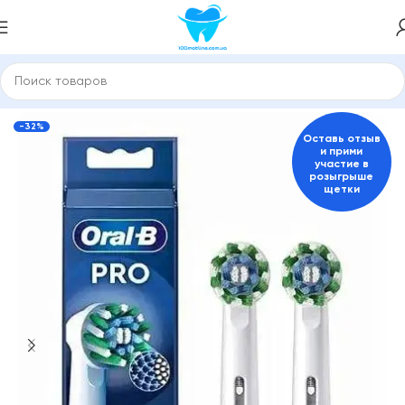
Главная
Насадки для зубной щетки и ирригатора
ORAL-B
-32%
Оставь отзыв
и прими
участие в
розыгрыше
щетки