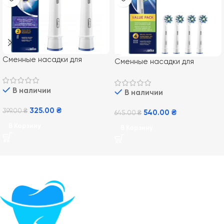
Сменные насадки для
Сменные насадки для
электрической зубной щетки
электрической зубной щетки
Oral-B EB18 3D White 2 шт
ORAL-B EB50 CrossAction 4
В наличии
В наличии
шт
325.00
₴
399.00
₴
540.00
₴
645.00
₴
В Корзину
В Корзину