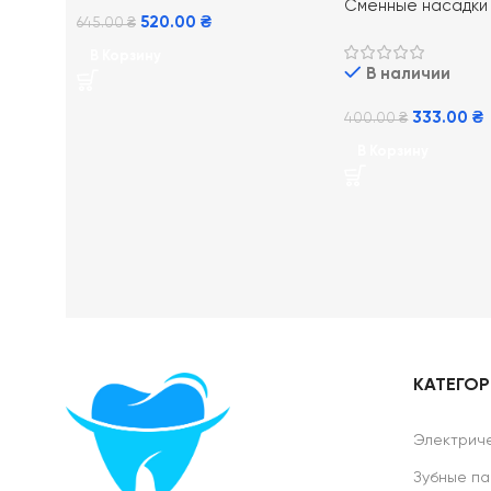
Сменные насадки
520.00
₴
645.00
₴
электрической зу
Oral-B EB20 Precis
В Корзину
В наличии
шт
333.00
₴
400.00
₴
В Корзину
КАТЕГО
Электриче
Зубные па