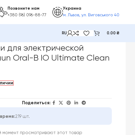
Позвоните нам
Украина
+380 (96) 096-88-77
м. Львов, ул. Виговського 40
RU
0.00
₴
aun Oral-B IO Ultimate Clean 2 шт
и для электрической
un Oral-B IO Ultimate Clean
аличии
Поделиться:
время:
219 шт.
й момент просматривают этот товар