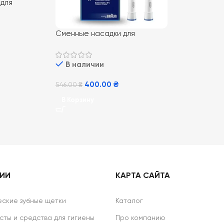
 для
бной щетки
ion Clean 2
Сменные насадки для
электрической зубной щетки
Oral-B Floss Action EB25 2 шт
В наличии
400.00
₴
546.00
₴
В Корзину
РИИ
КАРТА САЙТА
ские зубные щетки
Каталог
сты и средства для гигиены
Про компанию