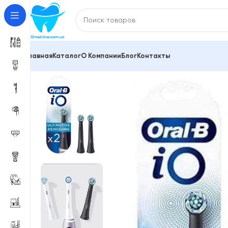
Главная
Каталог
О Компании
Блог
Контакты
Главная
Насадки для зубной щетки и ирригатора