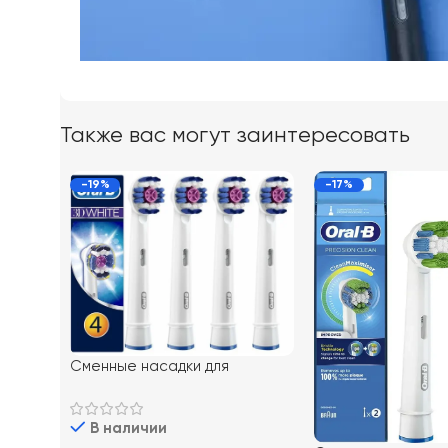
Также вас могут заинтересовать
-19%
-17%
Сменные насадки для
электрической зубной щетки
Oral-B EB18 3D White 4 шт
В наличии