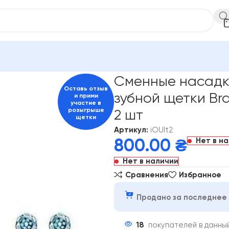
ORAL-B
Сменные насадки для электрической зубной щетки Br
Сменные насадк
Оставь отзыв
зубной щетки Bra
и прими
участие в
розыгрыше
2 шт
щетки
Артикул:
iOUlt2
Нет в н
800.00
₴
Нет в наличии
Сравнения
Избранное
Продано за последнее 
18
покупателей в данны