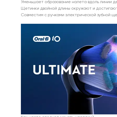
Уменьшает образование налета вдоль линии д
Щетинки двойной длины окружают и достигают
Совместим с ручками электрической зубной ще