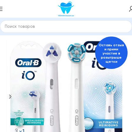
Главная
Насадки для зубной щетки и ирригатора
ORAL-B
Оставь отзыв
и прими
участие в
розыгрыше
щетки