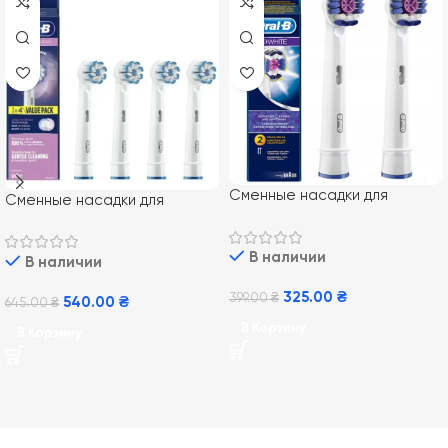
Сменные насадки для
Сменные насадки для
электрической зубной щетки
электрической зубной щетки
Oral-B EB18 3D White 2 шт
Oral-B Sensitive Clean 4 шт
В наличии
В наличии
325.00
₴
399.00
₴
540.00
₴
645.00
₴
В Корзину
В Корзину