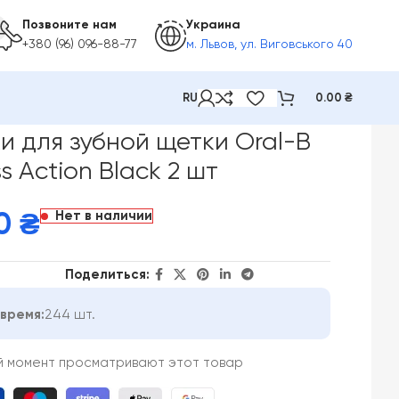
Позвоните нам
Украина
+380 (96) 096-88-77
м. Львов, ул. Виговського 40
RU
0.00
₴
o Cross Action Black 2 шт
 для зубной щетки Oral-B
s Action Black 2 шт
Нет в наличии
00
₴
Поделиться:
время:
244 шт.
й момент просматривают этот товар