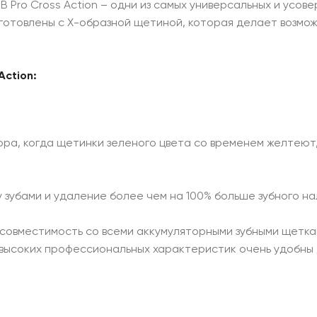
B Pro Cross Action – одни из самых универсальных и ус
зготовлены с Х-образной щетиной, которая делает возмо
ction:
ора, когда щетинки зеленого цвета со временем желтеют
 зубами и удаление более чем на 100% больше зубного н
овместимость со всеми аккумуляторными зубными щетками
 высоких профессиональных характеристик очень удобны д