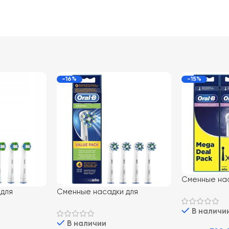
-16%
-15%
Сменные нас
электрическ
 для
Сменные насадки для
Oral-B EB60 S
бной щетки
электрической зубной щетки
В наличи
шт
sion Clean 4
ORAL-B EB50 CrossAction 4 шт
В наличии