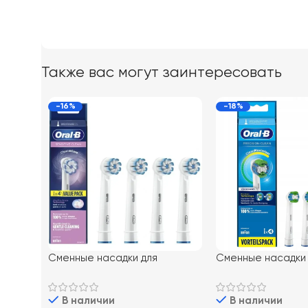
Также вас могут заинтересовать
-16%
-18%
Сменные насадки для
Сменные насадки
электрической зубной щетки
электрической зу
Oral-B Sensitive Clean 4 шт
Oral-B EB20 Preci
В наличии
В наличии
шт