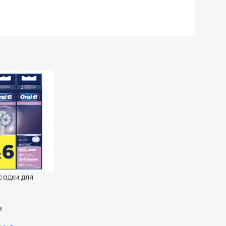
адки для
ой зубной щетки
ensi Ultrathin 6
и