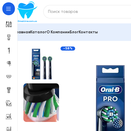
Главная
Каталог
О Компании
Блог
Контакты
Главная
Насадки для зубной щетки и ирригатора
-58%