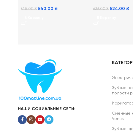
540.00
₴
524.00
₴
645.00
₴
636.00
₴
В Корзину
В Корзину
КАТЕГО
Электриче
Зубные па
полости р
Ирригатор
НАШИ СОЦИАЛЬНЫЕ СЕТИ:
Сменные ка
Venus
Зубные ще