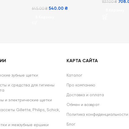
708.
837.00
₴
540.00
₴
645.00
₴
В Корзину
В Корзину
РИИ
КАРТА САЙТА
ские зубные щетки
Каталог
сты и средства для гигиены
Про компанию
та
Доставка и оплата
ы и электрические щетки
Обмен и возврат
ссеты Gillette, Philips, Schick,
Политика конфиденциальности
Блог
тки и межзубные ершики