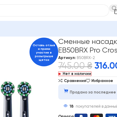
ORAL-B
Сменные насадки для зубной щетки Oral-B EB50BRX Pr
Сменные насадки
Оставь отзыв
EB50BRX Pro Cros
и прими
участие в
розыгрыше
Артикул:
B50BRX-2
щетки
745.00
₴
316.
Нет в наличии
Сравнения
Избранное
Продано за последнее 
18
покупателей в данны
Оплата: