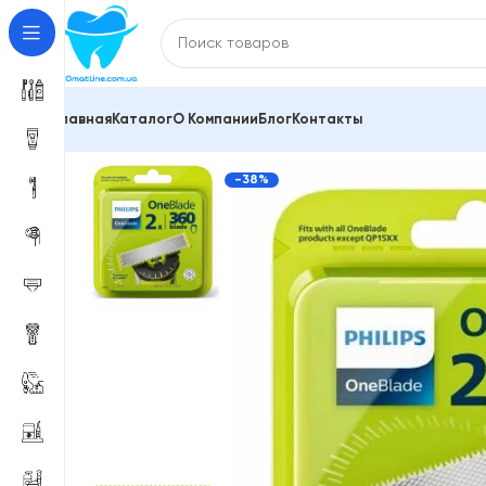
Главная
Каталог
О Компании
Блог
Контакты
Главная
Сменные кассеты Gillette, Philips, Shick, V
-38%