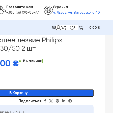
Позвоните нам
Украина
+380 (96) 096-88-77
м. Львов, ул. Виговського 40
RU
0.00
₴
0 QP30/50 2 шт
ее лезвие Philips
30/50 2 шт
В наличии
.00
₴
В Корзину
Поделиться:
время:
215 шт.