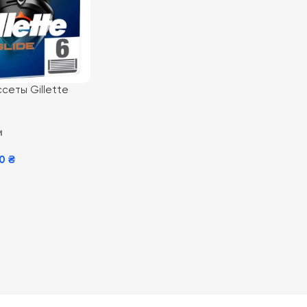
сеты Gillette
W 6 шт
и
00
₴