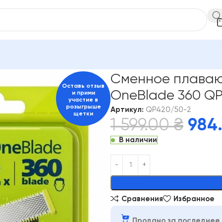
enus
Philips
Сменное плавающее лезвие Philips OneBlade 36
Сменное плавающ
Оставь отзыв
OneBlade 360 QP
и прими
участие в
розыгрыше
Артикул:
QP420/50-2
щетки
1 599.00
₴
984
В наличии
Alternative:
Сравнения
Избранное
Продано за последнее 