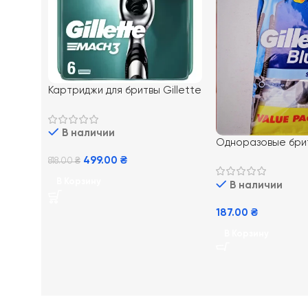
Картриджи для бритвы Gillette
Mach 3 6 шт
В наличии
Одноразовые бри
станки Gillette Bl
499.00
₴
818.00
₴
В Корзину
В наличии
187.00
₴
В Корзину