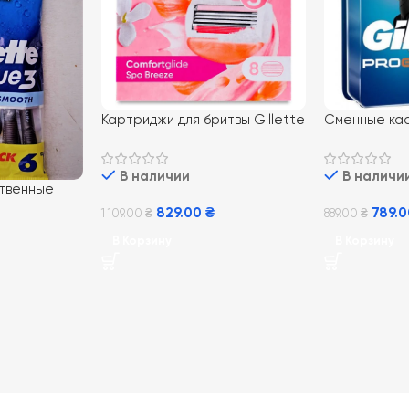
Картриджи для бритвы Gillette
Сменные кас
Venus3 comfortglide spa
Proglide NE
breeze 8 шт.
В наличии
В наличи
твенные
ue 3 6 шт
829.00
₴
789.
1 109.00
₴
889.00
₴
В Корзину
В Корзину