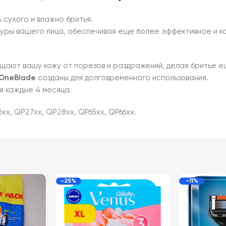
сухого и влажно бритья.
туры вашего лица, обеспечивая еще более эффективное и к
ищают вашу кожу от порезов и раздражений, делая бритье 
OneBlade
созданы для долговременного использования.
я каждые 4 месяца.
x, QP27xx, QP28xx, QP65xx, QP66xx.
-25%
-11%