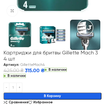
Click to enlarge
Картриджи для бритвы Gillette Mach 3
4 шт
Артикул:
GilletteMach4
В наличии
425.00
₴
315.00
₴
В наличии
Alternative:
В Корзину
Сравнения
Избранное