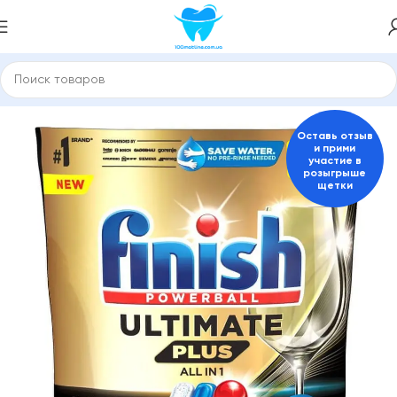
Главная
Бытовая техника и товары для дома
Оставь отзыв
и прими
участие в
розыгрыше
щетки