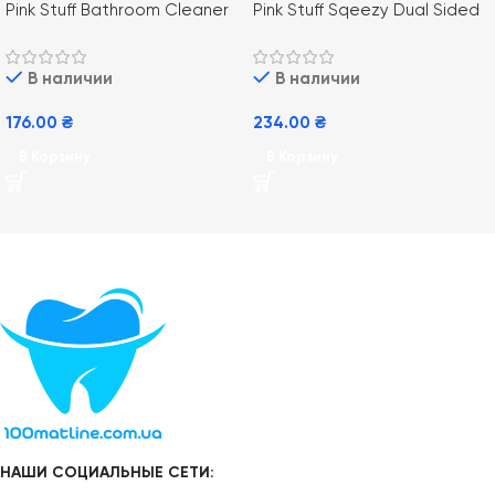
Pink Stuff Bathroom Cleaner
Pink Stuff Sqeezy Dual Sided
750ml (12) чистящее
Sponge & Scrubber губка для
средство для ванной
уборки универсальная
В наличии
В наличии
комнаты
двусторонняя 1шт
176.00
₴
234.00
₴
В Корзину
В Корзину
НАШИ СОЦИАЛЬНЫЕ СЕТИ: