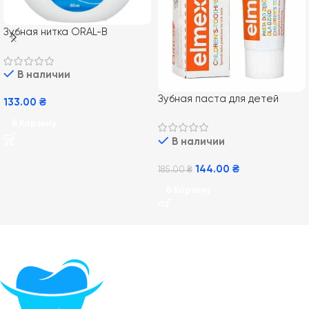
Зубная нитка ORAL-B
Essential Floss, 50 м
В наличии
Зубная паста для детей
133.00
₴
Elmex Kids от 0-6 лет, 50 мл
В Корзину
В наличии
144.00
₴
185.00
₴
В Корзину