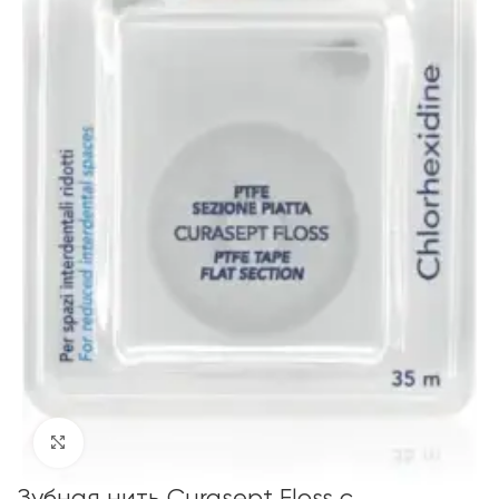
Click to enlarge
Зубная нить Curasept Floss с