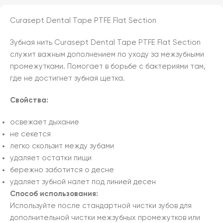
Curasept Dental Tape PTFE Flat Section
Зубная нить Curasept Dental Tape PTFE Flat Section
служит важным дополнением по уходу за межзубными
промежутками.
Помогает в борьбе с бактериями там,
где не достигнет зубная щетка.
Свойства:
освежает дыхание
не секется
легко скользит между зубами
удаляет остатки пищи
бережно заботится о десне
удаляет зубной налет под линией десен
Способ использования:
Используйте после стандартной чистки зубов для
дополнительной чистки межзубных промежутков или