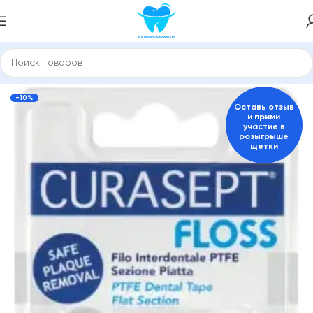
е пасты и средства для гигиены полости рта
Зубные нити
-10%
Оставь отзыв
и прими
участие в
розыгрыше
щетки