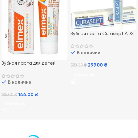
Зубная паста Curasept ADS
720, 75 мл
В наличии
Зубная паста для детей
299.00
₴
388.00
₴
Elmex Kids от 0-6 лет, 50 мл
В Корзину
В наличии
144.00
₴
185.00
₴
В Корзину