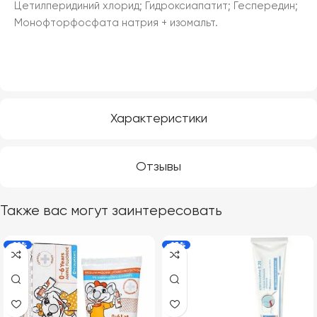
Цетилперидиний хлорид; Гидроксиапатит; Геспередин;
Монофторфосфата натрия + изомальт.
Характеристики
Отзывы
Также вас могут заинтересовать
-22%
-23%