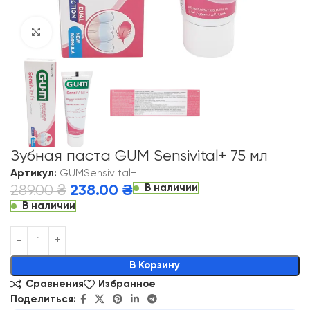
Click to enlarge
Зубная паста GUM Sensivital+ 75 мл
Артикул:
GUMSensivital+
В наличии
289.00
₴
238.00
₴
В наличии
Alternative:
В Корзину
Сравнения
Избранное
Поделиться: