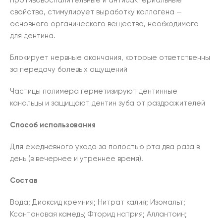
Противовоспалительные и антибактериальные
свойства, стимулирует выработку коллагена —
основного органического вещества, необходимого
для дентина.
Блокирует нервные окончания, которые ответственны
за передачу болевых ощущений
Частицы полимера герметизируют дентинные
канальцы и защищают дентин зуба от раздражителей
Способ использования
Для ежедневного ухода за полостью рта два раза в
день (в вечернее и утреннее время).
Состав
Вода; Диоксид кремния; Нитрат калия; Изомальт;
Ксантановая камедь; Фторид натрия; Аллантоин;