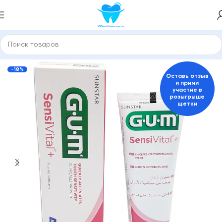
ая
Зубные пасты и средства для гигиены полости рта
GUM
-18%
Оставь отзыв
и прими
участие в
розыгрыше
щетки