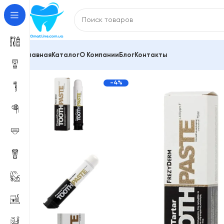
Главная
Каталог
О Компании
Блог
Контакты
Главная
Зубные пасты и средства для гигиены по
-4%