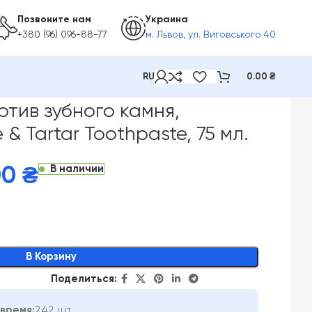
Позвоните нам
Украина
+380 (96) 096-88-77
м. Львов, ул. Виговського 40
RU
0.00
₴
zyDerm Plaque & Tartar Toothpaste, 75 мл.
отив зубного камня,
& Tartar Toothpaste, 75 мл.
В наличии
00
₴
В Корзину
Поделиться:
время:
242 шт.