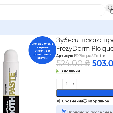
лости рта
FrezyDerm
Зубная паста против зубного камня, Fre
Зубная паста пр
Оставь отзыв
FrezyDerm Plaque 
и прими
участие в
розыгрыше
Артикул:
FDPlaque&Tartar
щетки
524.00
₴
503.
В наличии
Alternative:
Сравнения
Избранное
Продано за последнее 