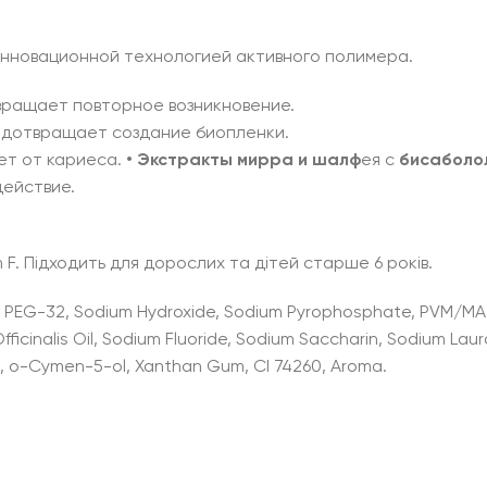
инновационной технологией активного полимера.
вращает повторное возникновение.
редотвращает создание биопленки.
ет от кариеса.
• Экстракты
мирра и
шалф
ея с
бисаболо
ействие.
 F. Підходить для дорослих та дітей старше 6 років.
rin, PEG-32, Sodium Hydroxide, Sodium Pyrophosphate, PVM/M
 Officinalis Oil, Sodium Fluoride, Sodium Saccharin, Sodium Lau
te, o-Cymen-5-ol, Xanthan Gum, CI 74260, Aroma.