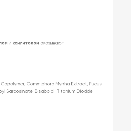
лом
и
ксилитолом
оказывают
A Copolymer, Commiphora Myrrha Extract, Fucus
royl Sarcosinate, Bisabolol, Titanium Dioxide,