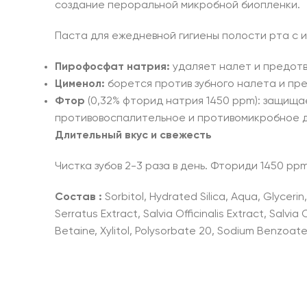
создание пероральной микробной биопленки.
Паста для ежедневной гигиены полости рта с 
Пирофосфат
натрия:
удаляет налет и предот
Цименол
:
борется против зубного налета и п
Фтор
(0,32% фторид натрия 1450 ppm): защища
противовоспалительное и противомикробное д
Длительный вкус
и свежесть
Чистка зубов 2-3 раза в день. Фториди 1450 ppm
Состав :
Sorbitol, Hydrated Silica, Aqua, Glyce
Serratus Extract, Salvia Officinalis Extract, Salvia
Betaine, Xylitol, Polysorbate 20, Sodium Benzoa