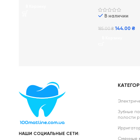
Kids от 0-6 лет, 50
В Корзину
В наличии
144.00
₴
185.00
₴
В Корзину
КАТЕГО
Электриче
Зубные па
полости р
Ирригатор
НАШИ СОЦИАЛЬНЫЕ СЕТИ:
Сменные ка