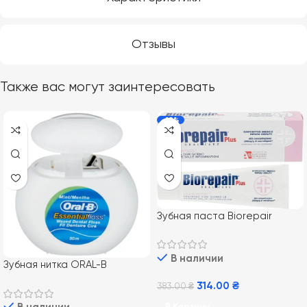
Отзывы
Также вас могут заинтересовать
-18%
Зубная паста Biorepair
Paradontgel Plus для защиты
чувствительных десен 75 мл
В наличии
Зубная нитка ORAL-B
Essential Floss, 50 м
314.00
₴
383.00
₴