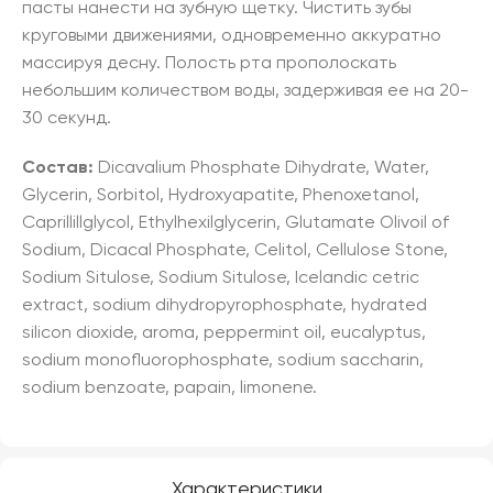
пасты нанести на зубную щетку. Чистить зубы
круговыми движениями, одновременно аккуратно
массируя десну. Полость рта прополоскать
небольшим количеством воды, задерживая ее на 20-
30 секунд.
Состав:
Dicavalium Phosphate Dihydrate, Water,
Glycerin, Sorbitol, Hydroxyapatite, Phenoxetanol,
Caprillillglycol, Ethylhexilglycerin, Glutamate Olivoil of
Sodium, Dicacal Phosphate, Celitol, Cellulose Stone,
Sodium Situlose, Sodium Situlose, Icelandic cetric
extract, sodium dihydropyrophosphate, hydrated
silicon dioxide, aroma, peppermint oil, eucalyptus,
sodium monofluorophosphate, sodium saccharin,
sodium benzoate, papain, limonene.
Характеристики