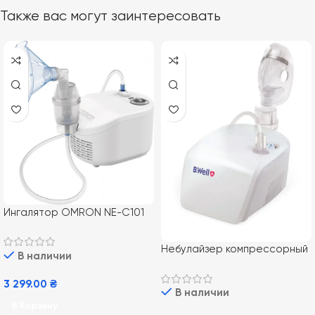
Также вас могут заинтересовать
Ингалятор OMRON NE-C101
ESSENTIAL (NE-C101-E)
Небулайзер компрессорный
В наличии
PRO-110
3 299.00
₴
В наличии
В Корзину