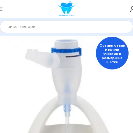
ятори небулайзери
Ингалятор, небулайзер стационарый
Оставь отзыв
и прими
участие в
розыгрыше
щетки