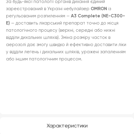
За будь-якої патології органів дихання єдиний
зареєстрований в Україні небулайзер
OMRON
із
регульованим розпиленням —
A3 Complete (NE-C300-
E)
— доставить лікарський препарат точно до місця
патологічного процесу (верхні, середні або нижні
відділи дихальних шляхів). Зміна розміру часток в
аерозолі дає змогу швидко й ефективно доставити ліки
у відділи легень і дихальних шляхів, уражені запаленням
або іншим патологічним процесом.
Характеристики