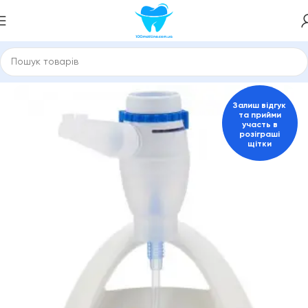
Головна
Інгалятори
Інгалятор, небулайзер стаціонарний
Залиш відгук
та прийми
участь в
розіграші
щітки