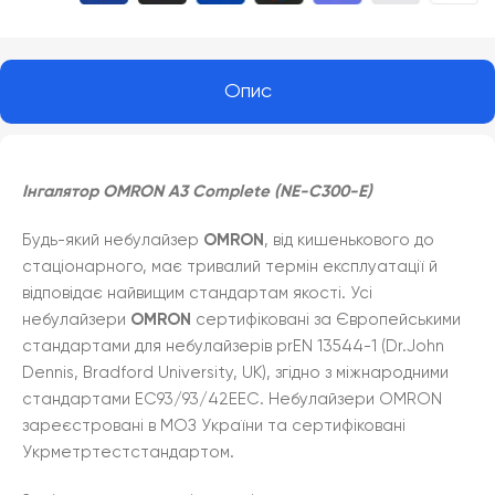
Опис
Інгалятор OMRON A3 Complete (NE-C300-E)
Будь-який небулайзер
OMRON
, від кишенькового до
стаціонарного, має тривалий термін експлуатації й
відповідає найвищим стандартам якості. Усі
небулайзери
OMRON
сертифіковані за Європейськими
стандартами для небулайзерів prEN 13544-1 (Dr.John
Dennis, Bradford University, UK), згідно з міжнародними
стандартами ЕС93/93/42ЕЕС. Небулайзери OMRON
зареєстровані в МОЗ України та сертифіковані
Укрметртестстандартом.