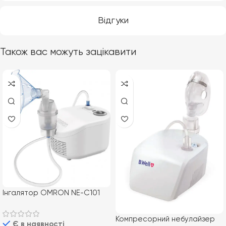
Відгуки
Також вас можуть зацікавити
Інгалятор OMRON NE-C101
ESSENTIAL (NE-C101-E)
Компресорний небулайзер
Є в наявності