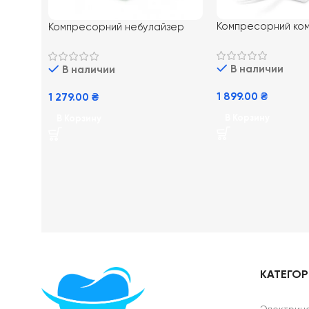
Компресорний ко
Компресорний небулайзер
небулайзер B.Wel
PRO-110
В наличии
В наличии
1 899.00
₴
1 279.00
₴
В Корзину
В Корзину
КАТЕГО