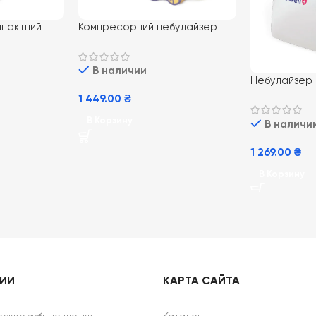
мпактний
Компресорний небулайзер
l MED-120
B.Well PRO-115
В наличии
Небулайзер
PRO-110
1 449.00
₴
В Корзину
В наличи
1 269.00
₴
В Корзину
РИИ
КАРТА САЙТА