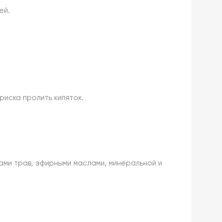
ей.
иска пролить кипяток.
рами трав, эфирными маслами, минеральной и