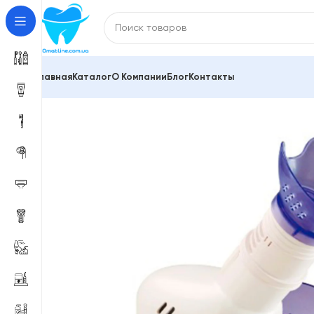
Главная
Каталог
О Компании
Блог
Контакты
Главная
Ингалятори небулайзери
Інгалятор паро