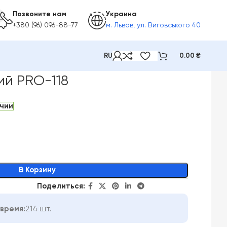
Позвоните нам
Украина
+380 (96) 096-88-77
м. Львов, ул. Виговського 40
RU
0.00
₴
ий PRO-118
ичии
В Корзину
Поделиться:
время:
214 шт.