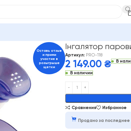
вий PRO-118
Інгалятор паров
Оставь отзыв
Артикул:
PRO-118
и прими
участие в
В нал
2 149.00
₴
розыгрыше
щетки
В наличии
Alternative:
Сравнения
Избранное
Продано за последнее 