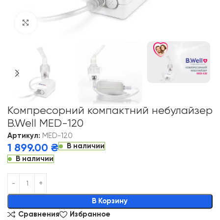
Click to enlarge
Компресорний компактний небулайзер
B.Well MED-120
Артикул:
MED-120
В наличии
1 899.00
₴
В наличии
Alternative:
В Корзину
Сравнения
Избранное