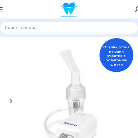
Главная
Ингалятори небулайзери
Оставь отзыв
и прими
участие в
розыгрыше
щетки