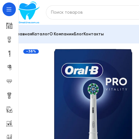
Главная
Каталог
О Компании
Блог
Контакты
Главная
Электрические зубные щетки
Для взросл
-38%