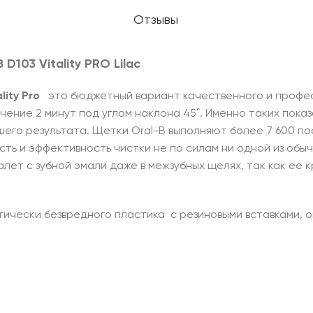
Отзывы
 D103 Vitality PRO Lilac
lity Pro
это бюджетный вариант качественного и професс
ечение 2 минут под углом наклона 45˚. Именно таких пок
его результата. Щетки Oral-B выполняют более 7 600 по
ть и эффективность чистки не по силам ни одной из обычн
лет с зубной эмали даже в межзубных щелях, так как ее к
огически безвредного пластика с резиновыми вставками, о