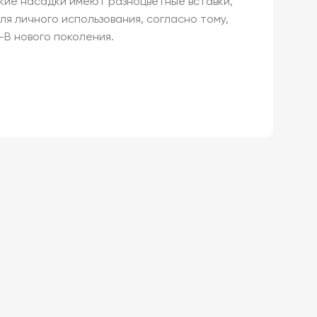
кие насадки имеют разноцветные вставки,
ля личного использования, согласно тому,
l-B нового поколения.