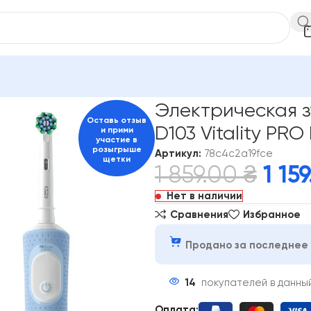
ых
Электрическая зубная щетка Braun Oral-B D103 Vitality 
Электрическая з
Оставь отзыв
D103 Vitality PR
и прими
участие в
розыгрыше
Артикул:
78c4c2a19fce
щетки
1 859.00
₴
1 15
Нет в наличии
Сравнения
Избранное
Продано за последнее 
14
покупателей в данны
Оплата: