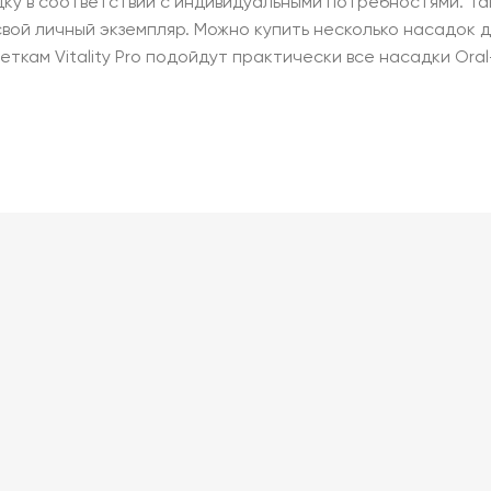
ку в соответствии с индивидуальными потребностями. Та
вой личный экземпляр. Можно купить несколько насадок д
щеткам Vitality Pro подойдут практически все насадки Ora