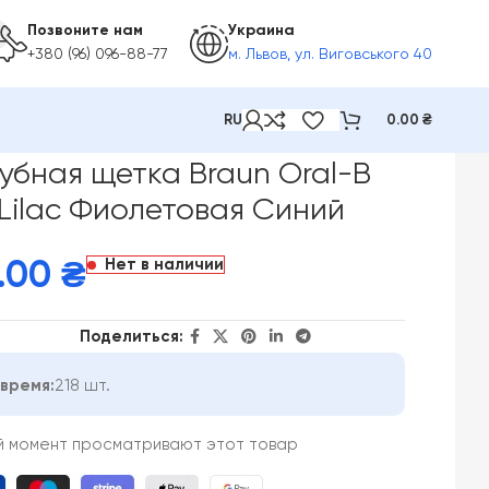
Позвоните нам
Украина
+380 (96) 096-88-77
м. Львов, ул. Виговського 40
RU
0.00
₴
PRO Lilac Фиолетовая Синий
убная щетка Braun Oral-B
O Lilac Фиолетовая Синий
Нет в наличии
9.00
₴
Поделиться:
время:
218 шт.
й момент просматривают этот товар