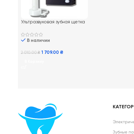
Ультразвуковая зубная щетка
Philips PRO Sonicare 2100 Daily
Clean HX3651/13
В наличии
1 709.00
₴
2 010.00
₴
В Корзину
КАТЕГО
Электриче
Зубные па