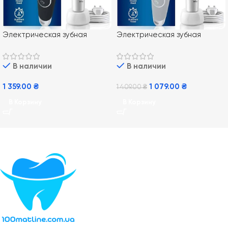
Электрическая зубная
Электрическая зубная
щетка Braun Oral-B Vitality
щетка Braun Oral-B Vitality
100 Cross Action Black
100 White CrossAction
В наличии
В наличии
1 359.00
₴
1 079.00
₴
1 409.00
₴
В Корзину
В Корзину