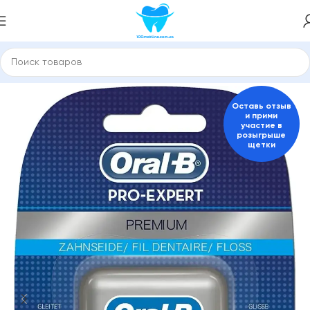
Зубные пасты и средства для гигиены полости рта
Oral B
Оставь отзыв
и прими
участие в
розыгрыше
щетки