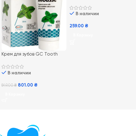
восстановление Biorepair
Night 75 мл
В наличии
259.00
₴
В Корзину
Крем для зубов GC Tooth
Mousse Mint 35 мл, Мята
В наличии
801.00
₴
849.00
₴
В Корзину