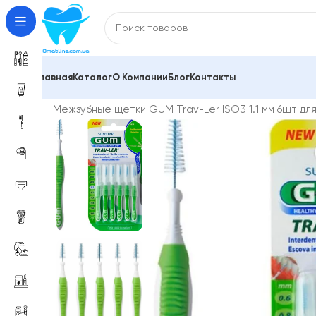
Главная
Каталог
О Компании
Блог
Контакты
Главная
Зубные щетки и межзубные ершики
Межзу
Межзубные щетки GUM Trav-Ler ISO3 1.1 мм 6шт дл