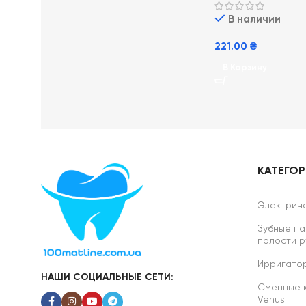
щетиной (0-5 лет)
В наличии
221.00
₴
В Корзину
КАТЕГО
Электриче
Зубные па
полости р
Ирригатор
НАШИ СОЦИАЛЬНЫЕ СЕТИ:
Сменные ка
Venus