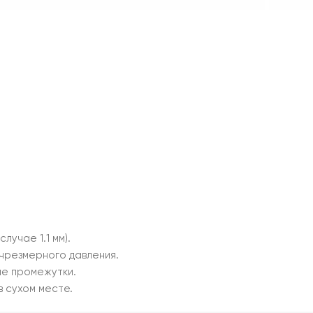
учае 1.1 мм).
 чрезмерного давления.
ые промежутки.
 сухом месте.