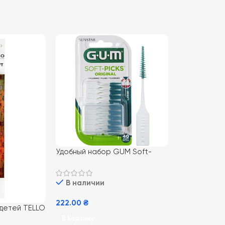
Удобный набор GUM Soft-
Picks Original XL 40 шт для
ежедневного ухода за зубами
В наличии
222.00
₴
 детей TELLO
ой и плотной
В Корзину