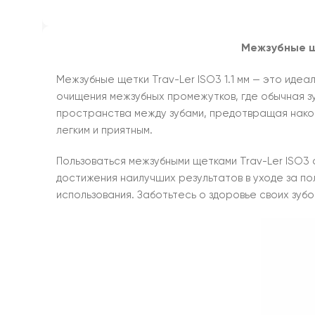
Межзубные 
Межзубные щетки Trav-Ler ISO3 1.1 мм — это иде
очищения межзубных промежутков, где обычная зу
пространства между зубами, предотвращая накоп
легким и приятным.
Пользоваться межзубными щетками Trav-Ler ISO3 
достижения наилучших результатов в уходе за по
использования. Заботьтесь о здоровье своих зуб