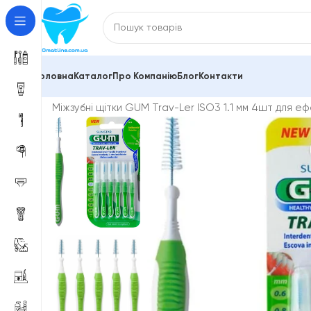
Головна
Каталог
Про Компанію
Блог
Контакти
Головна
Зубні щітки та міжзубні йоржики
Міжзубні 
Міжзубні щітки GUM Trav-Ler ISO3 1.1 мм 4шт для е