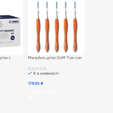
ітки з
Міжзубна щітка GUM Trav-Ler
и Happy
0,9 mm 4 шт для ідеальної
гігієни зубів
Є в наявності
179.00
₴
Додати В Кошик