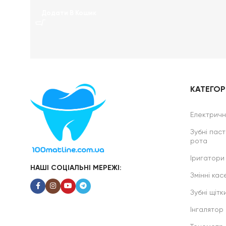
Додати В Кошик
КАТЕГОРІ
Електричні
Зубні паст
рота
Іригатори
НАШІ СОЦІАЛЬНІ МЕРЕЖІ:
Змінні касе
Зубні щітк
Інгалятор