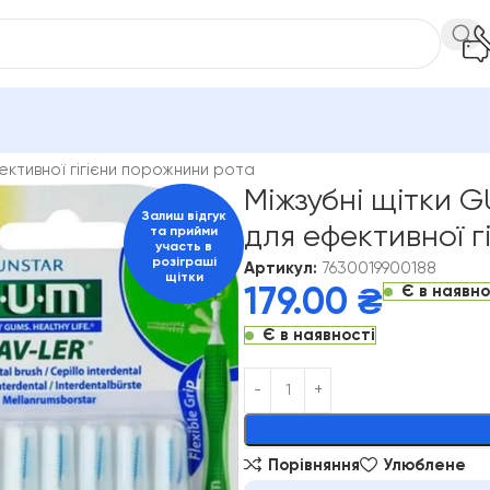
йоржики та щітки GUM
фективної гігієни порожнини рота
Міжзубні щітки G
Залиш відгук
для ефективної г
та прийми
участь в
розіграші
Артикул:
7630019900188
щітки
Є в наявно
179.00
₴
Є в наявності
Alternative:
Порівняння
Улюблене