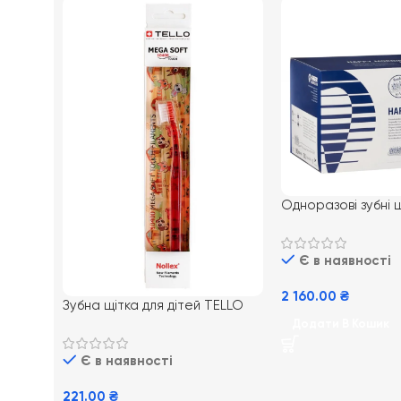
Одноразові зубні щ
нанесенням паст
Morning 100 шт
Є в наявності
2 160.00
₴
Зубна щітка для дітей TELLO
Kids 10400 – з м’якою та
Додати В Кошик
щільною щетиною (0-5 років)
Є в наявності
221.00
₴