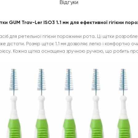
Відгуки
тки GUM Trav-Ler ISO3 1.1 мм для ефективної гігієни пор
й засіб для ретельної гігієни порожнини рота. Ці щітки розро
оже дістати. Розмір щіток 1.1 мм дозволяє легко і комфортно о
рієсу. Кожна щітка оснащена зручною ручкою, що робить про