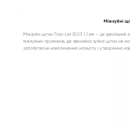
Міжзубні щі
Міжзубні щітки Trav-Ler ISO3 1.1 мм — це ідеальни
міжзубних проміжків, де звичайна зубна щітка не м
запобігаючи накопиченню нальоту і утворенню ка