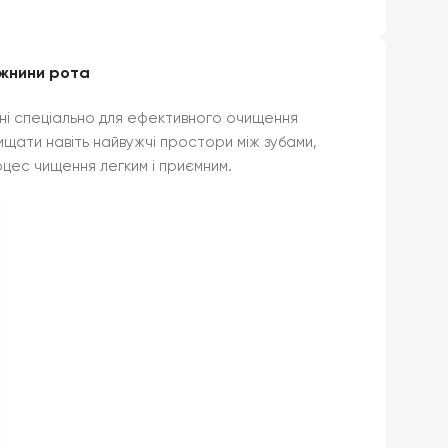
ожнини рота
блені спеціально для ефективного очищення
чищати навіть найвужчі простори між зубами,
цес чищення легким і приємним.