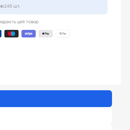
с:
245 шт.
лядають цей товар