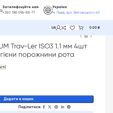
Зателефонуйте нам
Україна
+380 (96) 096-88-77
м. Львів, вул. Виговського 40
UA
0.00
₴
UM Trav-Ler ISO3 1.1 мм 4шт
ігієни порожнини рота
сті
Додати в кошик
Поділитися: